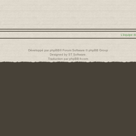
L’équipe d
Développé par
phpBB
® Forum Software © phpBB Group
Designed by
ST Software
.
Traduction par
phpBB-fr.com