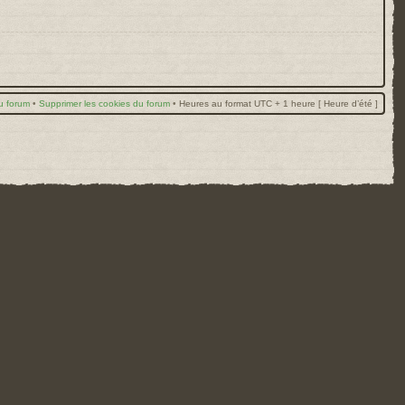
u forum
•
Supprimer les cookies du forum
•
Heures au format UTC + 1 heure [ Heure d’été ]