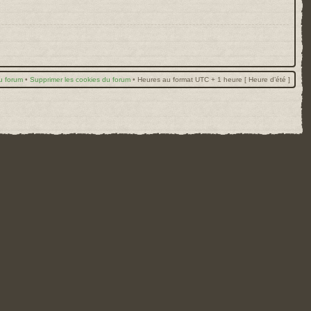
u forum
•
Supprimer les cookies du forum
•
Heures au format UTC + 1 heure [ Heure d’été ]