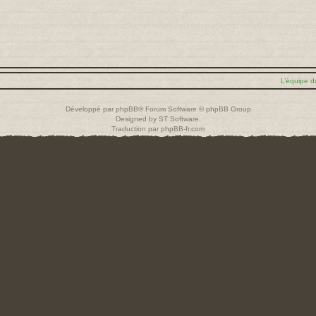
L’équipe d
Développé par
phpBB
® Forum Software © phpBB Group
Designed by
ST Software
.
Traduction par
phpBB-fr.com