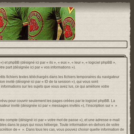
) et phpBB (désigné ici par « ils », « eux », « leur », « logiciel phpBB »,
e part (désignée ici par « vos informations »).
ts fichiers textes téléchargés dans les fichiers temporaires du navigateur
ion invité (désigné ici par « ID de la session »), qui vous sont
 informations sur les sujets que vous avez lus, ce qui améliore votre
révu pour couvrir seulement les pages créées par le logiciel phpBB. La
ateur invité (désignée ici par « messages invités »), l’inscription sur « »
otre compte (désigné ici par « votre mot de passe »), et une adresse e-mail
cables dans le pays qui nous héberge. Toute information en-dehors de votre
discrétion de « ». Dans tous les cas, vous pouvez choisir quelle information de