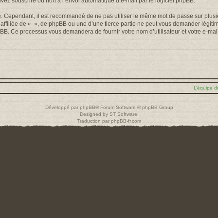
uvez souscrire ou non à l’envoi automatique d’e-mail par le logiciel phpBB.
é. Cependant, il est recommandé de ne pas utiliser le même mot de passe sur plusieu
filiée de « », de phpBB ou une d’une tierce partie ne peut vous demander légiti
 phpBB. Ce processus vous demandera de fournir votre nom d’utilisateur et votre e-m
L’équipe d
Développé par
phpBB
® Forum Software © phpBB Group
Designed by
ST Software
.
Traduction par
phpBB-fr.com