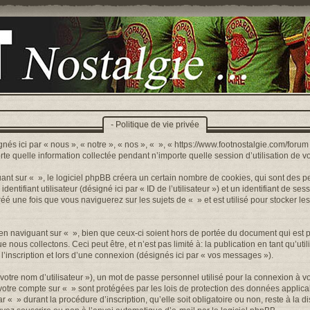
- Politique de vie privée
nés ici par « nous », « notre », « nos », « », « https://www.footnostalgie.com/forum »
quelle information collectée pendant n’importe quelle session d’utilisation de votr
t sur « », le logiciel phpBB créera un certain nombre de cookies, qui sont des peti
ntifiant utilisateur (désigné ici par « ID de l’utilisateur ») et un identifiant de sess
 une fois que vous naviguerez sur les sujets de « » et est utilisé pour stocker les
n naviguant sur « », bien que ceux-ci soient hors de portée du document qui est p
s collectons. Ceci peut être, et n’est pas limité à: la publication en tant qu’utilis
’inscription et lors d’une connexion (désignés ici par « vos messages »).
otre nom d’utilisateur »), un mot de passe personnel utilisé pour la connexion à v
r votre compte sur « » sont protégées par les lois de protection des données appli
r « » durant la procédure d’inscription, qu’elle soit obligatoire ou non, reste à la 