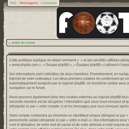
FAQ
•
M’enregistrer
•
Connexion
Index du forum
Cette politique explique en détail comment « » et ses sociétés affiliées (désig
« www.phpbb.com », « Groupe phpBB », « Équipes phpBB ») utilisent n’importe 
Vos informations sont collectées de deux manières. Premièrement, en naviguan
Internet de votre ordinateur. Les deux premiers cookies ne contiennent qu’un ide
automatiquement assignés par le logiciel phpBB. Un troisième cookie sera créé
navigation sur le forum.
Nous pouvons également créer des cookies externes au logiciel phpBB tout e
seconde manière est de récupérer l’information que vous nous envoyez et que nou
(désignée ici par « votre compte ») et les messages que vous envoyez après l
Votre compte contiendra au minimum un identifiant unique (désigné ici par « v
personnelle valide (désignée ici par « votre e-mail »). Vos informations pou
nom d’utilisateur, de votre mot de passe et de votre adresse e-mail requise pa