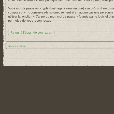
votre compte sera affichée publiquement. De plus, dans votre profil, vous po
Votre mot de passe est crypté (hashage à sens unique) afin qu’il soit sécuris
compte sur « », conservez-le soigneusement et en aucun cas une personne af
utiliser la fonction « J’ai perdu mon mot de passe » fournie par le logiciel
permettra de vous reconnecter.
Retour à l’écran de connexion
Index du forum