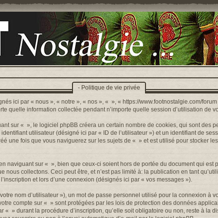
- Politique de vie privée
nés ici par « nous », « notre », « nos », « », « https://www.footnostalgie.com/forum »
quelle information collectée pendant n’importe quelle session d’utilisation de votr
t sur « », le logiciel phpBB créera un certain nombre de cookies, qui sont des peti
ntifiant utilisateur (désigné ici par « ID de l’utilisateur ») et un identifiant de sess
 une fois que vous naviguerez sur les sujets de « » et est utilisé pour stocker les
n naviguant sur « », bien que ceux-ci soient hors de portée du document qui est p
s collectons. Ceci peut être, et n’est pas limité à: la publication en tant qu’utilis
’inscription et lors d’une connexion (désignés ici par « vos messages »).
otre nom d’utilisateur »), un mot de passe personnel utilisé pour la connexion à v
r votre compte sur « » sont protégées par les lois de protection des données appli
r « » durant la procédure d’inscription, qu’elle soit obligatoire ou non, reste à la 