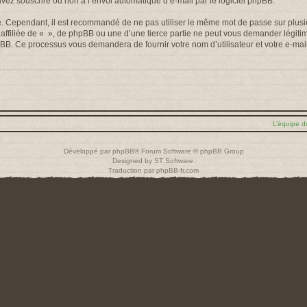
uvez souscrire ou non à l’envoi automatique d’e-mail par le logiciel phpBB.
é. Cependant, il est recommandé de ne pas utiliser le même mot de passe sur plusieu
filiée de « », de phpBB ou une d’une tierce partie ne peut vous demander légiti
 phpBB. Ce processus vous demandera de fournir votre nom d’utilisateur et votre e-m
L’équipe d
Développé par
phpBB
® Forum Software © phpBB Group
Designed by
ST Software
.
Traduction par
phpBB-fr.com