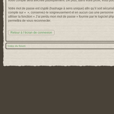
votre compte sera affichée publiquement. De plus, dans votre profil, vous po
Votre mot de passe est crypté (hashage à sens unique) afin qu’il soit sécuris
compte sur « », conservez-le soigneusement et en aucun cas une personne af
utiliser la fonction « J’ai perdu mon mot de passe » fournie par le logiciel
permettra de vous reconnecter.
Retour à l’écran de connexion
Index du forum