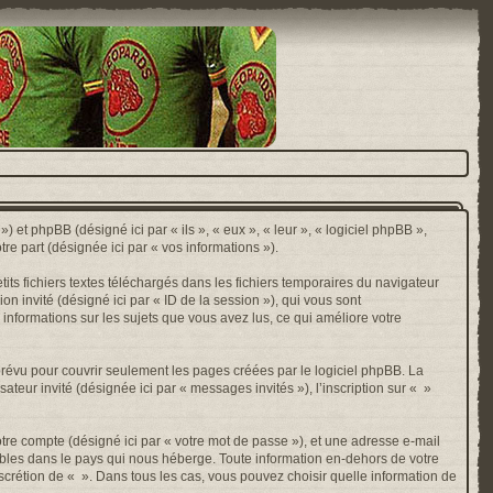
) et phpBB (désigné ici par « ils », « eux », « leur », « logiciel phpBB »,
e part (désignée ici par « vos informations »).
ts fichiers textes téléchargés dans les fichiers temporaires du navigateur
ion invité (désigné ici par « ID de la session »), qui vous sont
 informations sur les sujets que vous avez lus, ce qui améliore votre
révu pour couvrir seulement les pages créées par le logiciel phpBB. La
ateur invité (désignée ici par « messages invités »), l’inscription sur « »
otre compte (désigné ici par « votre mot de passe »), et une adresse e-mail
cables dans le pays qui nous héberge. Toute information en-dehors de votre
discrétion de « ». Dans tous les cas, vous pouvez choisir quelle information de