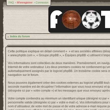
FAQ
•
M’enregistrer
•
Connexion
Index du forum
Cette politique explique en détail comment « » et ses sociétés affiliées (désig
« www.phpbb.com », « Groupe phpBB », « Équipes phpBB ») utilisent n’importe 
Vos informations sont collectées de deux manières. Premièrement, en naviguan
Internet de votre ordinateur. Les deux premiers cookies ne contiennent qu’un ide
automatiquement assignés par le logiciel phpBB. Un troisième cookie sera créé
navigation sur le forum.
Nous pouvons également créer des cookies externes au logiciel phpBB tout e
seconde manière est de récupérer l’information que vous nous envoyez et que nou
(désignée ici par « votre compte ») et les messages que vous envoyez après l
Votre compte contiendra au minimum un identifiant unique (désigné ici par « v
personnelle valide (désignée ici par « votre e-mail »). Vos informations pou
nom d’utilisateur, de votre mot de passe et de votre adresse e-mail requise pa