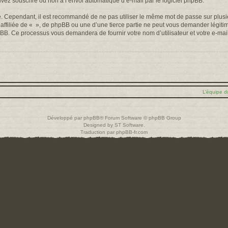
uvez souscrire ou non à l’envoi automatique d’e-mail par le logiciel phpBB.
é. Cependant, il est recommandé de ne pas utiliser le même mot de passe sur plusieu
filiée de « », de phpBB ou une d’une tierce partie ne peut vous demander légiti
 phpBB. Ce processus vous demandera de fournir votre nom d’utilisateur et votre e-m
L’équipe d
Développé par
phpBB
® Forum Software © phpBB Group
Designed by
ST Software
.
Traduction par
phpBB-fr.com