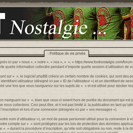
- Politique de vie privée
nés ici par « nous », « notre », « nos », « », « https://www.footnostalgie.com/forum »
quelle information collectée pendant n’importe quelle session d’utilisation de votr
t sur « », le logiciel phpBB créera un certain nombre de cookies, qui sont des peti
ntifiant utilisateur (désigné ici par « ID de l’utilisateur ») et un identifiant de sess
 une fois que vous naviguerez sur les sujets de « » et est utilisé pour stocker les
n naviguant sur « », bien que ceux-ci soient hors de portée du document qui est p
s collectons. Ceci peut être, et n’est pas limité à: la publication en tant qu’utilis
’inscription et lors d’une connexion (désignés ici par « vos messages »).
otre nom d’utilisateur »), un mot de passe personnel utilisé pour la connexion à v
r votre compte sur « » sont protégées par les lois de protection des données appli
r « » durant la procédure d’inscription, qu’elle soit obligatoire ou non, reste à la 