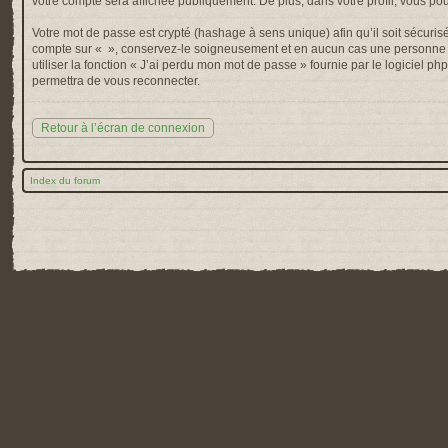
votre compte sera affichée publiquement. De plus, dans votre profil, vous po
Votre mot de passe est crypté (hashage à sens unique) afin qu’il soit sécuris
compte sur « », conservez-le soigneusement et en aucun cas une personne af
utiliser la fonction « J’ai perdu mon mot de passe » fournie par le logiciel
permettra de vous reconnecter.
Retour à l’écran de connexion
Index du forum