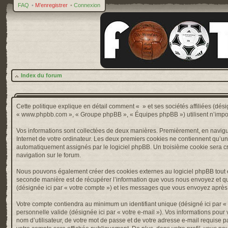
FAQ
•
M’enregistrer
•
Connexion
Index du forum
Cette politique explique en détail comment « » et ses sociétés affiliées (désig
« www.phpbb.com », « Groupe phpBB », « Équipes phpBB ») utilisent n’importe 
Vos informations sont collectées de deux manières. Premièrement, en naviguan
Internet de votre ordinateur. Les deux premiers cookies ne contiennent qu’un ide
automatiquement assignés par le logiciel phpBB. Un troisième cookie sera créé
navigation sur le forum.
Nous pouvons également créer des cookies externes au logiciel phpBB tout e
seconde manière est de récupérer l’information que vous nous envoyez et que nou
(désignée ici par « votre compte ») et les messages que vous envoyez après l
Votre compte contiendra au minimum un identifiant unique (désigné ici par « v
personnelle valide (désignée ici par « votre e-mail »). Vos informations pou
nom d’utilisateur, de votre mot de passe et de votre adresse e-mail requise pa