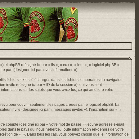
) et phpBB (désigné ici par « ils », « eux », « leur », « logiciel phpBB »,
e part (désignée ici par « vos informations »).
ts fichiers textes téléchargés dans les fichiers temporaires du navigateur
ion invité (désigné ici par « ID de la session »), qui vous sont
 informations sur les sujets que vous avez lus, ce qui améliore votre
révu pour couvrir seulement les pages créées par le logiciel phpBB. La
ateur invité (désignée ici par « messages invités »), l’inscription sur « »
otre compte (désigné ici par « votre mot de passe »), et une adresse e-mail
cables dans le pays qui nous héberge. Toute information en-dehors de votre
discrétion de « ». Dans tous les cas, vous pouvez choisir quelle information de