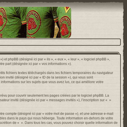
) et phpBB (désigné ici par « ils », « eux », « leur », « logiciel phpBB »,
e part (désignée ici par « vos informations »).
ts fichiers textes téléchargés dans les fichiers temporaires du navigateur
ion invité (désigné ici par « ID de la session »), qui vous sont
 informations sur les sujets que vous avez lus, ce qui améliore votre
révu pour couvrir seulement les pages créées par le logiciel phpBB. La
ateur invité (désignée ici par « messages invités »), l’inscription sur « »
otre compte (désigné ici par « votre mot de passe »), et une adresse e-mail
cables dans le pays qui nous héberge. Toute information en-dehors de votre
discrétion de « ». Dans tous les cas, vous pouvez choisir quelle information de