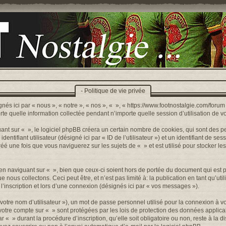
- Politique de vie privée
nés ici par « nous », « notre », « nos », « », « https://www.footnostalgie.com/forum »
quelle information collectée pendant n’importe quelle session d’utilisation de votr
t sur « », le logiciel phpBB créera un certain nombre de cookies, qui sont des peti
ntifiant utilisateur (désigné ici par « ID de l’utilisateur ») et un identifiant de sess
 une fois que vous naviguerez sur les sujets de « » et est utilisé pour stocker les
n naviguant sur « », bien que ceux-ci soient hors de portée du document qui est p
s collectons. Ceci peut être, et n’est pas limité à: la publication en tant qu’utilis
’inscription et lors d’une connexion (désignés ici par « vos messages »).
otre nom d’utilisateur »), un mot de passe personnel utilisé pour la connexion à v
r votre compte sur « » sont protégées par les lois de protection des données appli
r « » durant la procédure d’inscription, qu’elle soit obligatoire ou non, reste à la 