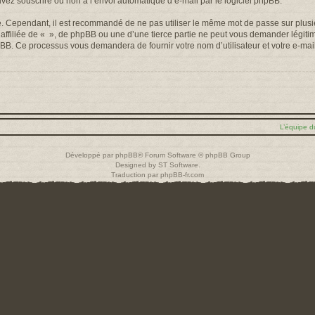
uvez souscrire ou non à l’envoi automatique d’e-mail par le logiciel phpBB.
é. Cependant, il est recommandé de ne pas utiliser le même mot de passe sur plusieu
filiée de « », de phpBB ou une d’une tierce partie ne peut vous demander légiti
 phpBB. Ce processus vous demandera de fournir votre nom d’utilisateur et votre e-m
L’équipe d
Développé par
phpBB
® Forum Software © phpBB Group
Designed by
ST Software
.
Traduction par
phpBB-fr.com