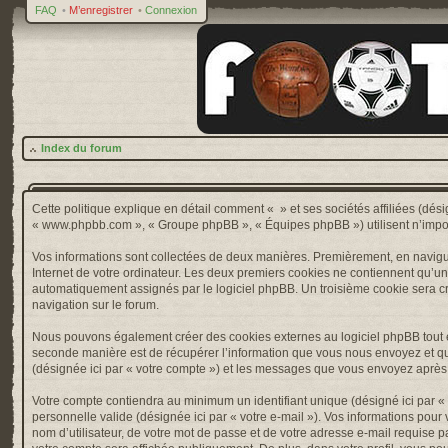
FAQ
•
M’enregistrer
•
Connexion
Index du forum
Cette politique explique en détail comment « » et ses sociétés affiliées (désig
« www.phpbb.com », « Groupe phpBB », « Équipes phpBB ») utilisent n’importe 
Vos informations sont collectées de deux manières. Premièrement, en naviguan
Internet de votre ordinateur. Les deux premiers cookies ne contiennent qu’un ide
automatiquement assignés par le logiciel phpBB. Un troisième cookie sera créé
navigation sur le forum.
Nous pouvons également créer des cookies externes au logiciel phpBB tout e
seconde manière est de récupérer l’information que vous nous envoyez et que nou
(désignée ici par « votre compte ») et les messages que vous envoyez après l
Votre compte contiendra au minimum un identifiant unique (désigné ici par « v
personnelle valide (désignée ici par « votre e-mail »). Vos informations pou
nom d’utilisateur, de votre mot de passe et de votre adresse e-mail requise pa