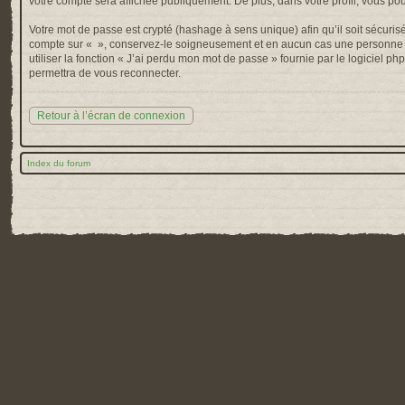
votre compte sera affichée publiquement. De plus, dans votre profil, vous po
Votre mot de passe est crypté (hashage à sens unique) afin qu’il soit sécuris
compte sur « », conservez-le soigneusement et en aucun cas une personne af
utiliser la fonction « J’ai perdu mon mot de passe » fournie par le logiciel
permettra de vous reconnecter.
Retour à l’écran de connexion
Index du forum