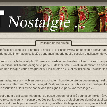
- Politique de vie privée
nés ici par « nous », « notre », « nos », « », « https://www.footnostalgie.com/forum »
quelle information collectée pendant n’importe quelle session d’utilisation de votr
t sur « », le logiciel phpBB créera un certain nombre de cookies, qui sont des peti
ntifiant utilisateur (désigné ici par « ID de l’utilisateur ») et un identifiant de sess
 une fois que vous naviguerez sur les sujets de « » et est utilisé pour stocker les
n naviguant sur « », bien que ceux-ci soient hors de portée du document qui est p
s collectons. Ceci peut être, et n’est pas limité à: la publication en tant qu’utilis
’inscription et lors d’une connexion (désignés ici par « vos messages »).
otre nom d’utilisateur »), un mot de passe personnel utilisé pour la connexion à v
r votre compte sur « » sont protégées par les lois de protection des données appli
r « » durant la procédure d’inscription, qu’elle soit obligatoire ou non, reste à la 