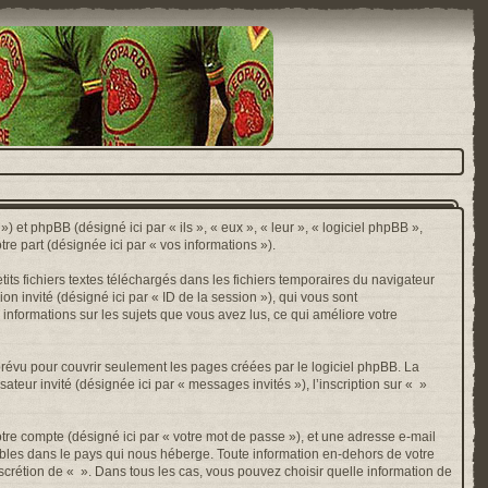
) et phpBB (désigné ici par « ils », « eux », « leur », « logiciel phpBB »,
e part (désignée ici par « vos informations »).
ts fichiers textes téléchargés dans les fichiers temporaires du navigateur
ion invité (désigné ici par « ID de la session »), qui vous sont
 informations sur les sujets que vous avez lus, ce qui améliore votre
révu pour couvrir seulement les pages créées par le logiciel phpBB. La
ateur invité (désignée ici par « messages invités »), l’inscription sur « »
otre compte (désigné ici par « votre mot de passe »), et une adresse e-mail
cables dans le pays qui nous héberge. Toute information en-dehors de votre
discrétion de « ». Dans tous les cas, vous pouvez choisir quelle information de