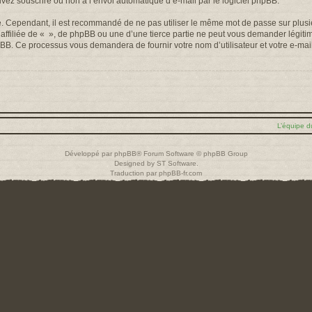
uvez souscrire ou non à l’envoi automatique d’e-mail par le logiciel phpBB.
é. Cependant, il est recommandé de ne pas utiliser le même mot de passe sur plusieu
filiée de « », de phpBB ou une d’une tierce partie ne peut vous demander légiti
 phpBB. Ce processus vous demandera de fournir votre nom d’utilisateur et votre e-m
L’équipe d
Développé par
phpBB
® Forum Software © phpBB Group
Designed by
ST Software
.
Traduction par
phpBB-fr.com