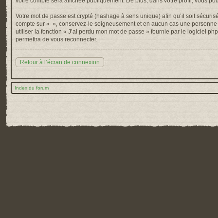
votre compte sera affichée publiquement. De plus, dans votre profil, vous po
Votre mot de passe est crypté (hashage à sens unique) afin qu’il soit sécuris
compte sur « », conservez-le soigneusement et en aucun cas une personne af
utiliser la fonction « J’ai perdu mon mot de passe » fournie par le logiciel
permettra de vous reconnecter.
Retour à l’écran de connexion
Index du forum