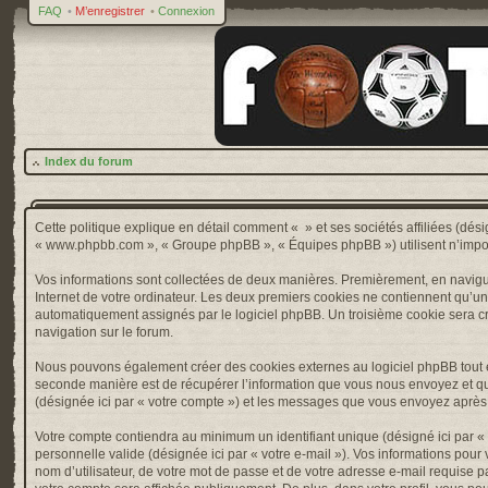
FAQ
•
M’enregistrer
•
Connexion
Index du forum
Cette politique explique en détail comment « » et ses sociétés affiliées (désig
« www.phpbb.com », « Groupe phpBB », « Équipes phpBB ») utilisent n’importe 
Vos informations sont collectées de deux manières. Premièrement, en naviguan
Internet de votre ordinateur. Les deux premiers cookies ne contiennent qu’un ide
automatiquement assignés par le logiciel phpBB. Un troisième cookie sera créé
navigation sur le forum.
Nous pouvons également créer des cookies externes au logiciel phpBB tout e
seconde manière est de récupérer l’information que vous nous envoyez et que nou
(désignée ici par « votre compte ») et les messages que vous envoyez après l
Votre compte contiendra au minimum un identifiant unique (désigné ici par « v
personnelle valide (désignée ici par « votre e-mail »). Vos informations pou
nom d’utilisateur, de votre mot de passe et de votre adresse e-mail requise pa