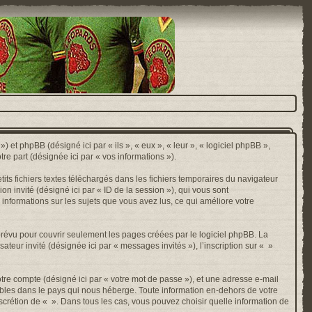
) et phpBB (désigné ici par « ils », « eux », « leur », « logiciel phpBB »,
e part (désignée ici par « vos informations »).
ts fichiers textes téléchargés dans les fichiers temporaires du navigateur
ion invité (désigné ici par « ID de la session »), qui vous sont
 informations sur les sujets que vous avez lus, ce qui améliore votre
révu pour couvrir seulement les pages créées par le logiciel phpBB. La
ateur invité (désignée ici par « messages invités »), l’inscription sur « »
otre compte (désigné ici par « votre mot de passe »), et une adresse e-mail
cables dans le pays qui nous héberge. Toute information en-dehors de votre
discrétion de « ». Dans tous les cas, vous pouvez choisir quelle information de