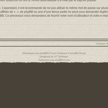
uvez souscrire ou non à l’envoi automatique d’e-mail par le logiciel phpBB.
é. Cependant, il est recommandé de ne pas utiliser le même mot de passe sur plusieu
filiée de « », de phpBB ou une d’une tierce partie ne peut vous demander légiti
 phpBB. Ce processus vous demandera de fournir votre nom d’utilisateur et votre e-m
L’équipe d
Développé par
phpBB
® Forum Software © phpBB Group
Designed by
ST Software
.
Traduction par
phpBB-fr.com