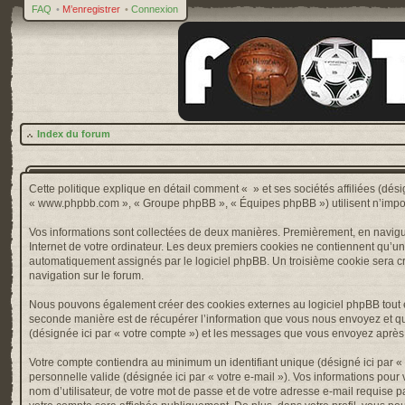
FAQ
•
M’enregistrer
•
Connexion
Index du forum
Cette politique explique en détail comment « » et ses sociétés affiliées (désig
« www.phpbb.com », « Groupe phpBB », « Équipes phpBB ») utilisent n’importe 
Vos informations sont collectées de deux manières. Premièrement, en naviguan
Internet de votre ordinateur. Les deux premiers cookies ne contiennent qu’un ide
automatiquement assignés par le logiciel phpBB. Un troisième cookie sera créé
navigation sur le forum.
Nous pouvons également créer des cookies externes au logiciel phpBB tout e
seconde manière est de récupérer l’information que vous nous envoyez et que nou
(désignée ici par « votre compte ») et les messages que vous envoyez après l
Votre compte contiendra au minimum un identifiant unique (désigné ici par « v
personnelle valide (désignée ici par « votre e-mail »). Vos informations pou
nom d’utilisateur, de votre mot de passe et de votre adresse e-mail requise pa