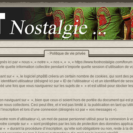
- Politique de vie privée
nés ici par « nous », « notre », « nos », « », « https://www.footnostalgie.com/forum »
quelle information collectée pendant n’importe quelle session d’utilisation de votr
t sur « », le logiciel phpBB créera un certain nombre de cookies, qui sont des peti
ntifiant utilisateur (désigné ici par « ID de l’utilisateur ») et un identifiant de sess
 une fois que vous naviguerez sur les sujets de « » et est utilisé pour stocker les
n naviguant sur « », bien que ceux-ci soient hors de portée du document qui est p
s collectons. Ceci peut être, et n’est pas limité à: la publication en tant qu’utilis
’inscription et lors d’une connexion (désignés ici par « vos messages »).
otre nom d’utilisateur »), un mot de passe personnel utilisé pour la connexion à v
r votre compte sur « » sont protégées par les lois de protection des données appli
r « » durant la procédure d’inscription, qu’elle soit obligatoire ou non, reste à la 