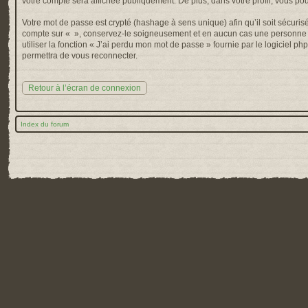
votre compte sera affichée publiquement. De plus, dans votre profil, vous po
Votre mot de passe est crypté (hashage à sens unique) afin qu’il soit sécuris
compte sur « », conservez-le soigneusement et en aucun cas une personne af
utiliser la fonction « J’ai perdu mon mot de passe » fournie par le logiciel
permettra de vous reconnecter.
Retour à l’écran de connexion
Index du forum