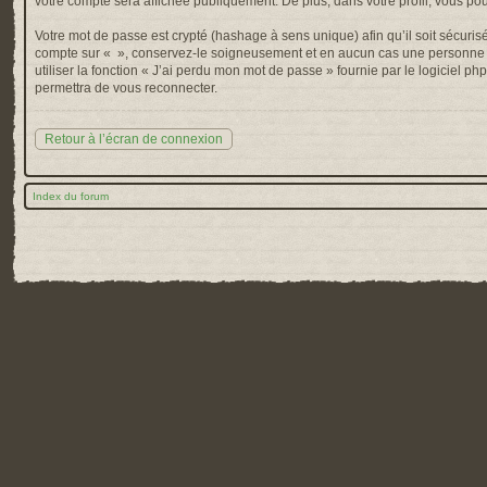
votre compte sera affichée publiquement. De plus, dans votre profil, vous po
Votre mot de passe est crypté (hashage à sens unique) afin qu’il soit sécuris
compte sur « », conservez-le soigneusement et en aucun cas une personne af
utiliser la fonction « J’ai perdu mon mot de passe » fournie par le logiciel
permettra de vous reconnecter.
Retour à l’écran de connexion
Index du forum