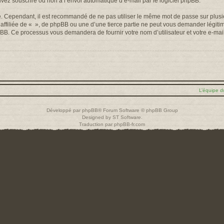
uvez souscrire ou non à l’envoi automatique d’e-mail par le logiciel phpBB.
é. Cependant, il est recommandé de ne pas utiliser le même mot de passe sur plusieu
filiée de « », de phpBB ou une d’une tierce partie ne peut vous demander légiti
 phpBB. Ce processus vous demandera de fournir votre nom d’utilisateur et votre e-m
L’équipe d
Développé par
phpBB
® Forum Software © phpBB Group
Designed by
ST Software
.
Traduction par
phpBB-fr.com