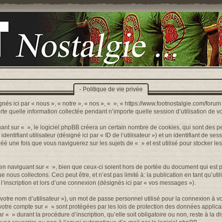
- Politique de vie privée
nés ici par « nous », « notre », « nos », « », « https://www.footnostalgie.com/forum »
quelle information collectée pendant n’importe quelle session d’utilisation de votr
t sur « », le logiciel phpBB créera un certain nombre de cookies, qui sont des peti
ntifiant utilisateur (désigné ici par « ID de l’utilisateur ») et un identifiant de sess
 une fois que vous naviguerez sur les sujets de « » et est utilisé pour stocker les
n naviguant sur « », bien que ceux-ci soient hors de portée du document qui est p
s collectons. Ceci peut être, et n’est pas limité à: la publication en tant qu’utilis
’inscription et lors d’une connexion (désignés ici par « vos messages »).
otre nom d’utilisateur »), un mot de passe personnel utilisé pour la connexion à v
r votre compte sur « » sont protégées par les lois de protection des données appli
r « » durant la procédure d’inscription, qu’elle soit obligatoire ou non, reste à la 