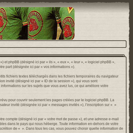
) et phpBB (désigné ici par « ils », « eux », « leur », « logiciel phpBB »,
e part (désignée ici par « vos informations »).
ts fichiers textes téléchargés dans les fichiers temporaires du navigateur
ion invité (désigné ici par « ID de la session »), qui vous sont
 informations sur les sujets que vous avez lus, ce qui améliore votre
révu pour couvrir seulement les pages créées par le logiciel phpBB. La
ateur invité (désignée ici par « messages invités »), l’inscription sur « »
otre compte (désigné ici par « votre mot de passe »), et une adresse e-mail
cables dans le pays qui nous héberge. Toute information en-dehors de votre
discrétion de « ». Dans tous les cas, vous pouvez choisir quelle information de