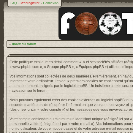
FAQ
•
M’enregistrer
•
Connexion
Index du forum
Cette politique explique en détail comment « » et ses sociétés affiliées (désig
« www.phpbb.com », « Groupe phpBB », « Équipes phpBB ») utilisent n’importe 
Vos informations sont collectées de deux manières. Premièrement, en naviguan
Internet de votre ordinateur. Les deux premiers cookies ne contiennent qu’un ide
automatiquement assignés par le logiciel phpBB. Un troisième cookie sera créé
navigation sur le forum.
Nous pouvons également créer des cookies externes au logiciel phpBB tout e
seconde manière est de récupérer l’information que vous nous envoyez et que nou
(désignée ici par « votre compte ») et les messages que vous envoyez après l
Votre compte contiendra au minimum un identifiant unique (désigné ici par « v
personnelle valide (désignée ici par « votre e-mail »). Vos informations pou
nom d’utilisateur, de votre mot de passe et de votre adresse e-mail requise pa