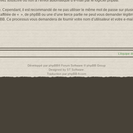
uvez souscrire ou non à l’envoi automatique d’e-mail par le logiciel phpBB.
é. Cependant, il est recommandé de ne pas utiliser le même mot de passe sur plusieu
filiée de « », de phpBB ou une d’une tierce partie ne peut vous demander légiti
 phpBB. Ce processus vous demandera de fournir votre nom d’utilisateur et votre e-m
L’équipe d
Développé par
phpBB
® Forum Software © phpBB Group
Designed by
ST Software
.
Traduction par
phpBB-fr.com