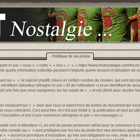
- Politique de vie privée
nés ici par « nous », « notre », « nos », « », « https://www.footnostalgie.com/forum »
quelle information collectée pendant n’importe quelle session d’utilisation de votr
t sur « », le logiciel phpBB créera un certain nombre de cookies, qui sont des peti
ntifiant utilisateur (désigné ici par « ID de l’utilisateur ») et un identifiant de sess
 une fois que vous naviguerez sur les sujets de « » et est utilisé pour stocker les
n naviguant sur « », bien que ceux-ci soient hors de portée du document qui est p
s collectons. Ceci peut être, et n’est pas limité à: la publication en tant qu’utilis
’inscription et lors d’une connexion (désignés ici par « vos messages »).
otre nom d’utilisateur »), un mot de passe personnel utilisé pour la connexion à v
r votre compte sur « » sont protégées par les lois de protection des données appli
r « » durant la procédure d’inscription, qu’elle soit obligatoire ou non, reste à la 