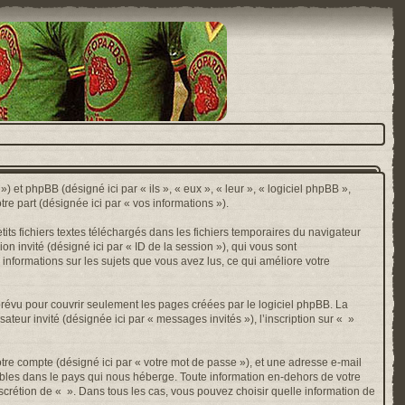
) et phpBB (désigné ici par « ils », « eux », « leur », « logiciel phpBB »,
e part (désignée ici par « vos informations »).
ts fichiers textes téléchargés dans les fichiers temporaires du navigateur
ion invité (désigné ici par « ID de la session »), qui vous sont
 informations sur les sujets que vous avez lus, ce qui améliore votre
révu pour couvrir seulement les pages créées par le logiciel phpBB. La
ateur invité (désignée ici par « messages invités »), l’inscription sur « »
otre compte (désigné ici par « votre mot de passe »), et une adresse e-mail
cables dans le pays qui nous héberge. Toute information en-dehors de votre
discrétion de « ». Dans tous les cas, vous pouvez choisir quelle information de