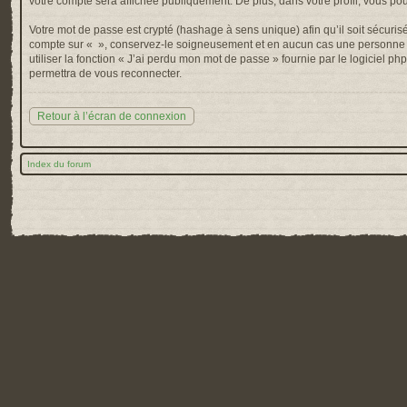
votre compte sera affichée publiquement. De plus, dans votre profil, vous po
Votre mot de passe est crypté (hashage à sens unique) afin qu’il soit sécuris
compte sur « », conservez-le soigneusement et en aucun cas une personne af
utiliser la fonction « J’ai perdu mon mot de passe » fournie par le logiciel
permettra de vous reconnecter.
Retour à l’écran de connexion
Index du forum