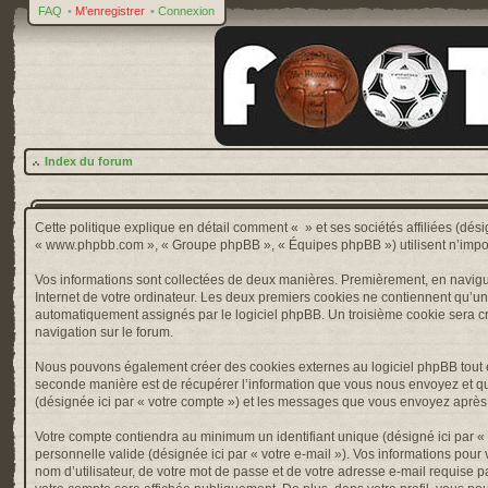
FAQ
•
M’enregistrer
•
Connexion
Index du forum
Cette politique explique en détail comment « » et ses sociétés affiliées (désig
« www.phpbb.com », « Groupe phpBB », « Équipes phpBB ») utilisent n’importe 
Vos informations sont collectées de deux manières. Premièrement, en naviguan
Internet de votre ordinateur. Les deux premiers cookies ne contiennent qu’un ide
automatiquement assignés par le logiciel phpBB. Un troisième cookie sera créé
navigation sur le forum.
Nous pouvons également créer des cookies externes au logiciel phpBB tout e
seconde manière est de récupérer l’information que vous nous envoyez et que nou
(désignée ici par « votre compte ») et les messages que vous envoyez après l
Votre compte contiendra au minimum un identifiant unique (désigné ici par « v
personnelle valide (désignée ici par « votre e-mail »). Vos informations pou
nom d’utilisateur, de votre mot de passe et de votre adresse e-mail requise pa