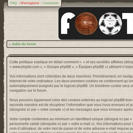
FAQ
•
M’enregistrer
•
Connexion
Index du forum
Cette politique explique en détail comment « » et ses sociétés affiliées (désig
« www.phpbb.com », « Groupe phpBB », « Équipes phpBB ») utilisent n’importe 
Vos informations sont collectées de deux manières. Premièrement, en naviguan
Internet de votre ordinateur. Les deux premiers cookies ne contiennent qu’un ide
automatiquement assignés par le logiciel phpBB. Un troisième cookie sera créé
navigation sur le forum.
Nous pouvons également créer des cookies externes au logiciel phpBB tout e
seconde manière est de récupérer l’information que vous nous envoyez et que nou
(désignée ici par « votre compte ») et les messages que vous envoyez après l
Votre compte contiendra au minimum un identifiant unique (désigné ici par « v
personnelle valide (désignée ici par « votre e-mail »). Vos informations pou
nom d’utilisateur, de votre mot de passe et de votre adresse e-mail requise pa