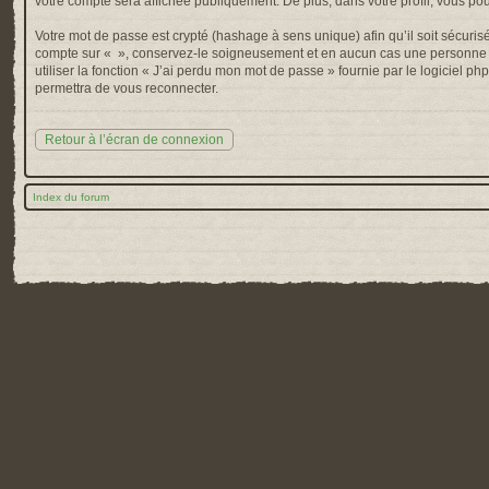
votre compte sera affichée publiquement. De plus, dans votre profil, vous po
Votre mot de passe est crypté (hashage à sens unique) afin qu’il soit sécuris
compte sur « », conservez-le soigneusement et en aucun cas une personne af
utiliser la fonction « J’ai perdu mon mot de passe » fournie par le logiciel
permettra de vous reconnecter.
Retour à l’écran de connexion
Index du forum