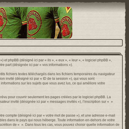
) et phpBB (désigné ici par « ils », « eux », « leur », « logiciel phpBB »,
e part (désignée ici par « vos informations »).
ts fichiers textes téléchargés dans les fichiers temporaires du navigateur
ion invité (désigné ici par « ID de la session »), qui vous sont
 informations sur les sujets que vous avez lus, ce qui améliore votre
révu pour couvrir seulement les pages créées par le logiciel phpBB. La
ateur invité (désignée ici par « messages invités »), l’inscription sur « »
otre compte (désigné ici par « votre mot de passe »), et une adresse e-mail
cables dans le pays qui nous héberge. Toute information en-dehors de votre
discrétion de « ». Dans tous les cas, vous pouvez choisir quelle information de