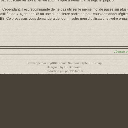
uvez souscrire ou non à l’envoi automatique d’e-mail par le logiciel phpBB.
é. Cependant, il est recommandé de ne pas utiliser le même mot de passe sur plusieu
filiée de « », de phpBB ou une d’une tierce partie ne peut vous demander légiti
 phpBB. Ce processus vous demandera de fournir votre nom d’utilisateur et votre e-m
L’équipe d
Développé par
phpBB
® Forum Software © phpBB Group
Designed by
ST Software
.
Traduction par
phpBB-fr.com