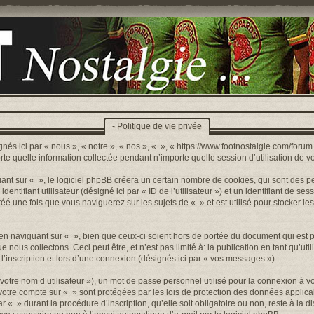
- Politique de vie privée
nés ici par « nous », « notre », « nos », « », « https://www.footnostalgie.com/forum »
quelle information collectée pendant n’importe quelle session d’utilisation de votr
t sur « », le logiciel phpBB créera un certain nombre de cookies, qui sont des peti
ntifiant utilisateur (désigné ici par « ID de l’utilisateur ») et un identifiant de sess
 une fois que vous naviguerez sur les sujets de « » et est utilisé pour stocker les
n naviguant sur « », bien que ceux-ci soient hors de portée du document qui est p
s collectons. Ceci peut être, et n’est pas limité à: la publication en tant qu’utilis
’inscription et lors d’une connexion (désignés ici par « vos messages »).
otre nom d’utilisateur »), un mot de passe personnel utilisé pour la connexion à v
r votre compte sur « » sont protégées par les lois de protection des données appli
r « » durant la procédure d’inscription, qu’elle soit obligatoire ou non, reste à la 