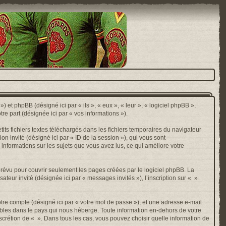
) et phpBB (désigné ici par « ils », « eux », « leur », « logiciel phpBB »,
e part (désignée ici par « vos informations »).
ts fichiers textes téléchargés dans les fichiers temporaires du navigateur
ion invité (désigné ici par « ID de la session »), qui vous sont
 informations sur les sujets que vous avez lus, ce qui améliore votre
révu pour couvrir seulement les pages créées par le logiciel phpBB. La
ateur invité (désignée ici par « messages invités »), l’inscription sur « »
otre compte (désigné ici par « votre mot de passe »), et une adresse e-mail
cables dans le pays qui nous héberge. Toute information en-dehors de votre
discrétion de « ». Dans tous les cas, vous pouvez choisir quelle information de