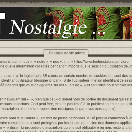
- Politique de vie privée
nés ici par « nous », « notre », « nos », « », « https://www.footnostalgie.com/forum »
quelle information collectée pendant n’importe quelle session d’utilisation de votr
t sur « », le logiciel phpBB créera un certain nombre de cookies, qui sont des peti
ntifiant utilisateur (désigné ici par « ID de l’utilisateur ») et un identifiant de sess
 une fois que vous naviguerez sur les sujets de « » et est utilisé pour stocker les
n naviguant sur « », bien que ceux-ci soient hors de portée du document qui est p
s collectons. Ceci peut être, et n’est pas limité à: la publication en tant qu’utilis
’inscription et lors d’une connexion (désignés ici par « vos messages »).
otre nom d’utilisateur »), un mot de passe personnel utilisé pour la connexion à v
r votre compte sur « » sont protégées par les lois de protection des données appli
r « » durant la procédure d’inscription, qu’elle soit obligatoire ou non, reste à la 