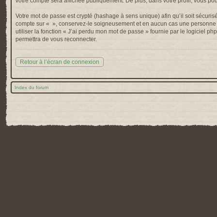
votre compte sera affichée publiquement. De plus, dans votre profil, vous po
Votre mot de passe est crypté (hashage à sens unique) afin qu’il soit sécuris
compte sur « », conservez-le soigneusement et en aucun cas une personne af
utiliser la fonction « J’ai perdu mon mot de passe » fournie par le logiciel
permettra de vous reconnecter.
Retour à l’écran de connexion
Index du forum