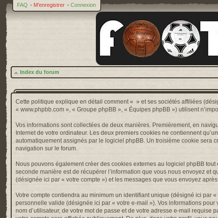
FAQ
•
M’enregistrer
•
Connexion
Index du forum
Cette politique explique en détail comment « » et ses sociétés affiliées (désig
« www.phpbb.com », « Groupe phpBB », « Équipes phpBB ») utilisent n’importe 
Vos informations sont collectées de deux manières. Premièrement, en naviguan
Internet de votre ordinateur. Les deux premiers cookies ne contiennent qu’un ide
automatiquement assignés par le logiciel phpBB. Un troisième cookie sera créé
navigation sur le forum.
Nous pouvons également créer des cookies externes au logiciel phpBB tout e
seconde manière est de récupérer l’information que vous nous envoyez et que nou
(désignée ici par « votre compte ») et les messages que vous envoyez après l
Votre compte contiendra au minimum un identifiant unique (désigné ici par « v
personnelle valide (désignée ici par « votre e-mail »). Vos informations pou
nom d’utilisateur, de votre mot de passe et de votre adresse e-mail requise pa