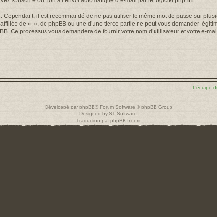
uvez souscrire ou non à l’envoi automatique d’e-mail par le logiciel phpBB.
é. Cependant, il est recommandé de ne pas utiliser le même mot de passe sur plusieu
filiée de « », de phpBB ou une d’une tierce partie ne peut vous demander légiti
 phpBB. Ce processus vous demandera de fournir votre nom d’utilisateur et votre e-m
L’équipe d
Développé par
phpBB
® Forum Software © phpBB Group
Designed by
ST Software
.
Traduction par
phpBB-fr.com