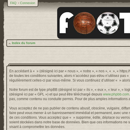
FAQ
•
Connexion
Index du forum
En accédant à « » (désigné ici par « nous », « notre », « nos », « », « http
de toutes les conditions suivantes, alors n’accédez pas et/ou n’utilisez pas 
régulièrement celles-ci par vous-même. Si vous continuez d’utiliser « » alo
Notre forum est de type phpBB (désigné ici par « ils », « eux », « leur », « 
(désigné ici par « GPL ») et qui peut être téléchargé depuis
www.phpbb.com
pas, comme contenu ou conduite permis. Pour de plus amples informations a
Vous acceptez de ne pas publier de contenu abusif, obscène, vulgaire, diffama
faire peut vous mener à un bannissement immédiat et permanent, avec une not
de ces conditions. Vous acceptez que « » supprime, édite, déplace ou verroui
soient stockées dans notre base de données. Bien que ces informations ne so
visant à compromettre les données.