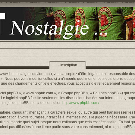
- Inscription
s://www.footnostalgie.com/forum »), vous acceptez d’être légalement responsable de
« ». Nous pouvons modifier celles-ci à n’importe quel moment et nous ferons tout pou
rs que des changements ont été effectués, vous acceptez d’être légalement responsa
logiciel phpBB », « www.phpbb.com », « Groupe phpBB », « Équipes phpBB ») qui est u
. Le logiciel phpBB facilite seulement les discussions basées sur Internet. Le gr
u sujet de phpBB, merci de consulter:
http://www.phpbb.com/
.
toire, choquant, menaçant, à caractère sexuel ou autre qui peut transgresser les l
ification à votre fournisseur d’accès à Internet si nous le jugeons nécessaire. L’
lle n’importe quel sujet lorsque nous estimons que cela est nécessaire. En tant qu
ient pas diffusées à une tierce partie sans votre consentement, ni « », ni phpBB 