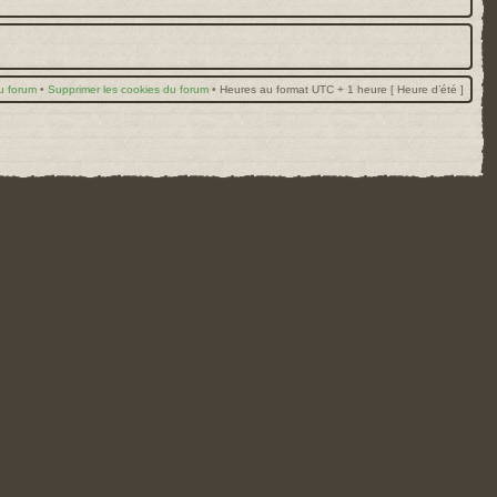
u forum
•
Supprimer les cookies du forum
•
Heures au format UTC + 1 heure [ Heure d’été ]