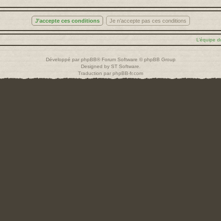
L’équipe d
Développé par
phpBB
® Forum Software © phpBB Group
Designed by
ST Software
.
Traduction par
phpBB-fr.com