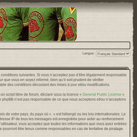
Langue:
s conditions suivantes. Si vous n’acceptez pas d’être légalement responsable
r que vous en soyez informé, bien qu’il soit prudent de vérifier
ble des conditions découlant des mises à jour et/ou modifications.
n script libre de forum, déclaré sous la licence «
General Public License
»
oupe phpBB n’est pas responsable de ce que nous acceptons et/ou n’acceptons
ois de votre pays, du pays où « » est hébergé ou les lois internationales. Le
adresse IP de tous les messages est enregistrée pour aider au renforcement
’utilisateur, vous acceptez que toutes les informations que vous avez entrées
ne pourront être tenus comme responsables en cas de tentative de piratage