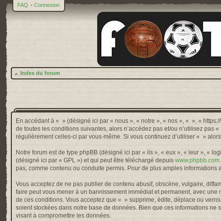
FAQ
•
Connexion
Index du forum
En accédant à « » (désigné ici par « nous », « notre », « nos », « », « http
de toutes les conditions suivantes, alors n’accédez pas et/ou n’utilisez pas 
régulièrement celles-ci par vous-même. Si vous continuez d’utiliser « » alo
Notre forum est de type phpBB (désigné ici par « ils », « eux », « leur », « 
(désigné ici par « GPL ») et qui peut être téléchargé depuis
www.phpbb.com
pas, comme contenu ou conduite permis. Pour de plus amples informations a
Vous acceptez de ne pas publier de contenu abusif, obscène, vulgaire, diffama
faire peut vous mener à un bannissement immédiat et permanent, avec une not
de ces conditions. Vous acceptez que « » supprime, édite, déplace ou verroui
soient stockées dans notre base de données. Bien que ces informations ne so
visant à compromettre les données.