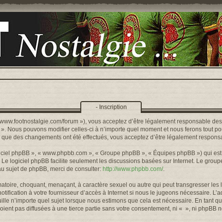
- Inscription
s://www.footnostalgie.com/forum »), vous acceptez d’être légalement responsable de
« ». Nous pouvons modifier celles-ci à n’importe quel moment et nous ferons tout pou
rs que des changements ont été effectués, vous acceptez d’être légalement responsa
logiciel phpBB », « www.phpbb.com », « Groupe phpBB », « Équipes phpBB ») qui est u
. Le logiciel phpBB facilite seulement les discussions basées sur Internet. Le gr
u sujet de phpBB, merci de consulter:
http://www.phpbb.com/
.
toire, choquant, menaçant, à caractère sexuel ou autre qui peut transgresser les l
ification à votre fournisseur d’accès à Internet si nous le jugeons nécessaire. L’
lle n’importe quel sujet lorsque nous estimons que cela est nécessaire. En tant qu
ient pas diffusées à une tierce partie sans votre consentement, ni « », ni phpBB 