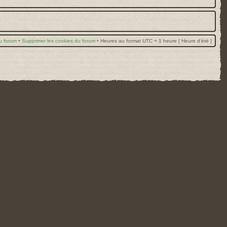
u forum
•
Supprimer les cookies du forum
•
Heures au format UTC + 1 heure [ Heure d’été ]