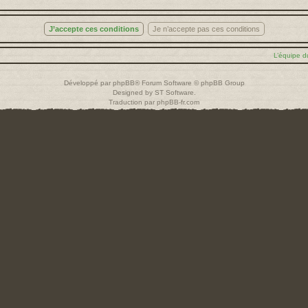
L’équipe d
Développé par
phpBB
® Forum Software © phpBB Group
Designed by
ST Software
.
Traduction par
phpBB-fr.com