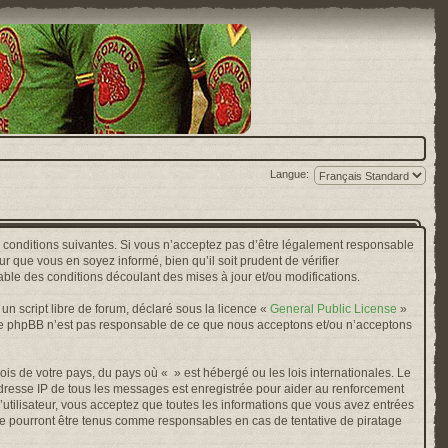
Langue:
s conditions suivantes. Si vous n’acceptez pas d’être légalement responsable
r que vous en soyez informé, bien qu’il soit prudent de vérifier
ble des conditions découlant des mises à jour et/ou modifications.
n script libre de forum, déclaré sous la licence «
General Public License
»
oupe phpBB n’est pas responsable de ce que nous acceptons et/ou n’acceptons
ois de votre pays, du pays où « » est hébergé ou les lois internationales. Le
adresse IP de tous les messages est enregistrée pour aider au renforcement
’utilisateur, vous acceptez que toutes les informations que vous avez entrées
ne pourront être tenus comme responsables en cas de tentative de piratage