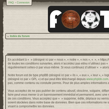
FAQ
•
Connexion
Index du forum
En accédant à « » (désigné ici par « nous », « notre », « nos », « », « http
de toutes les conditions suivantes, alors n’accédez pas et/ou n’utilisez pas 
régulièrement celles-ci par vous-même. Si vous continuez d’utiliser « » alo
Notre forum est de type phpBB (désigné ici par « ils », « eux », « leur », « 
(désigné ici par « GPL ») et qui peut être téléchargé depuis
www.phpbb.com
pas, comme contenu ou conduite permis. Pour de plus amples informations a
Vous acceptez de ne pas publier de contenu abusif, obscène, vulgaire, diffama
faire peut vous mener à un bannissement immédiat et permanent, avec une not
de ces conditions. Vous acceptez que « » supprime, édite, déplace ou verroui
soient stockées dans notre base de données. Bien que ces informations ne so
visant à compromettre les données.