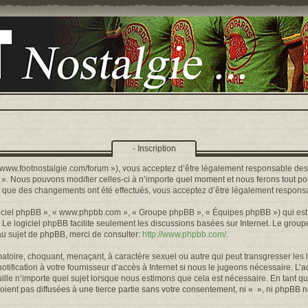
- Inscription
s://www.footnostalgie.com/forum »), vous acceptez d’être légalement responsable de
« ». Nous pouvons modifier celles-ci à n’importe quel moment et nous ferons tout pou
rs que des changements ont été effectués, vous acceptez d’être légalement responsa
logiciel phpBB », « www.phpbb.com », « Groupe phpBB », « Équipes phpBB ») qui est u
. Le logiciel phpBB facilite seulement les discussions basées sur Internet. Le gr
u sujet de phpBB, merci de consulter:
http://www.phpbb.com/
.
toire, choquant, menaçant, à caractère sexuel ou autre qui peut transgresser les l
ification à votre fournisseur d’accès à Internet si nous le jugeons nécessaire. L’
lle n’importe quel sujet lorsque nous estimons que cela est nécessaire. En tant qu
ient pas diffusées à une tierce partie sans votre consentement, ni « », ni phpBB 