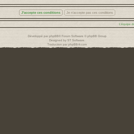
L’équipe d
Développé par
phpBB
® Forum Software © phpBB Group
Designed by
ST Software
.
Traduction par
phpBB-fr.com