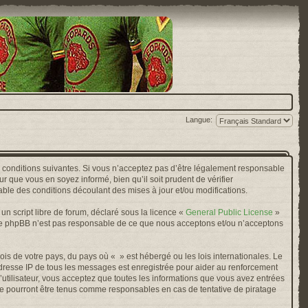
Langue:
s conditions suivantes. Si vous n’acceptez pas d’être légalement responsable
r que vous en soyez informé, bien qu’il soit prudent de vérifier
ble des conditions découlant des mises à jour et/ou modifications.
n script libre de forum, déclaré sous la licence «
General Public License
»
oupe phpBB n’est pas responsable de ce que nous acceptons et/ou n’acceptons
ois de votre pays, du pays où « » est hébergé ou les lois internationales. Le
adresse IP de tous les messages est enregistrée pour aider au renforcement
’utilisateur, vous acceptez que toutes les informations que vous avez entrées
ne pourront être tenus comme responsables en cas de tentative de piratage