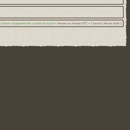
u forum
•
Supprimer les cookies du forum
•
Heures au format UTC + 1 heure [ Heure d’été ]