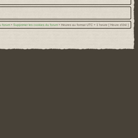
u forum
•
Supprimer les cookies du forum
•
Heures au format UTC + 1 heure [ Heure d’été ]