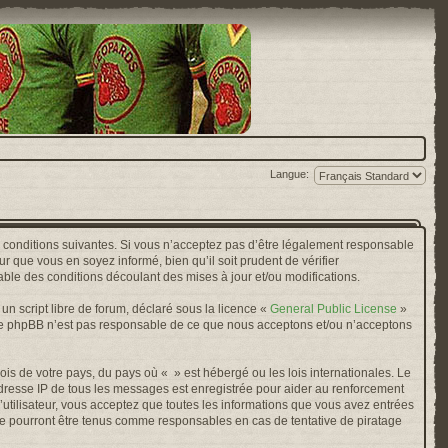
Langue:
s conditions suivantes. Si vous n’acceptez pas d’être légalement responsable
r que vous en soyez informé, bien qu’il soit prudent de vérifier
ble des conditions découlant des mises à jour et/ou modifications.
n script libre de forum, déclaré sous la licence «
General Public License
»
oupe phpBB n’est pas responsable de ce que nous acceptons et/ou n’acceptons
ois de votre pays, du pays où « » est hébergé ou les lois internationales. Le
adresse IP de tous les messages est enregistrée pour aider au renforcement
’utilisateur, vous acceptez que toutes les informations que vous avez entrées
ne pourront être tenus comme responsables en cas de tentative de piratage