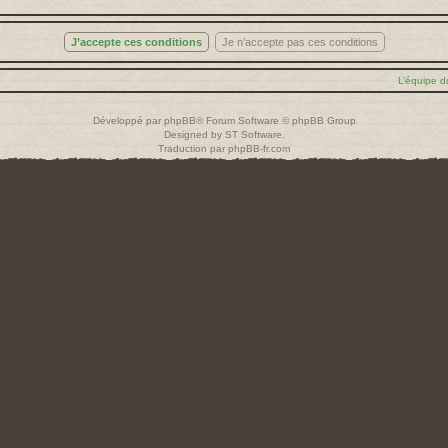
L’équipe d
Développé par
phpBB
® Forum Software © phpBB Group
Designed by
ST Software
.
Traduction par
phpBB-fr.com