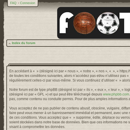
FAQ
•
Connexion
Index du forum
En accédant à « » (désigné ici par « nous », « notre », « nos », « », « http
de toutes les conditions suivantes, alors n’accédez pas et/ou n’utilisez pas 
régulièrement celles-ci par vous-même. Si vous continuez d’utiliser « » alo
Notre forum est de type phpBB (désigné ici par « ils », « eux », « leur », « 
(désigné ici par « GPL ») et qui peut être téléchargé depuis
www.phpbb.com
pas, comme contenu ou conduite permis. Pour de plus amples informations a
Vous acceptez de ne pas publier de contenu abusif, obscène, vulgaire, diffama
faire peut vous mener à un bannissement immédiat et permanent, avec une not
de ces conditions. Vous acceptez que « » supprime, édite, déplace ou verroui
soient stockées dans notre base de données. Bien que ces informations ne so
visant à compromettre les données.