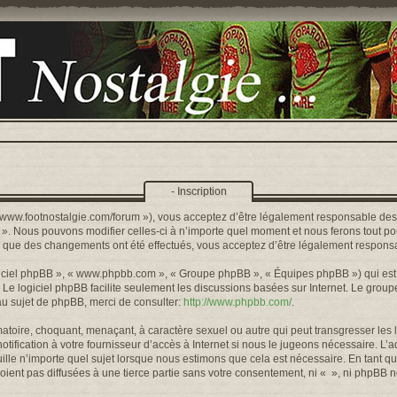
- Inscription
s://www.footnostalgie.com/forum »), vous acceptez d’être légalement responsable de
« ». Nous pouvons modifier celles-ci à n’importe quel moment et nous ferons tout pou
rs que des changements ont été effectués, vous acceptez d’être légalement responsa
logiciel phpBB », « www.phpbb.com », « Groupe phpBB », « Équipes phpBB ») qui est u
. Le logiciel phpBB facilite seulement les discussions basées sur Internet. Le gr
u sujet de phpBB, merci de consulter:
http://www.phpbb.com/
.
toire, choquant, menaçant, à caractère sexuel ou autre qui peut transgresser les l
ification à votre fournisseur d’accès à Internet si nous le jugeons nécessaire. L’
lle n’importe quel sujet lorsque nous estimons que cela est nécessaire. En tant qu
ient pas diffusées à une tierce partie sans votre consentement, ni « », ni phpBB 