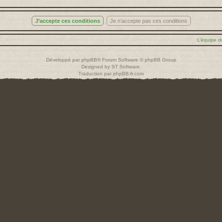
L’équipe d
Développé par
phpBB
® Forum Software © phpBB Group
Designed by
ST Software
.
Traduction par
phpBB-fr.com