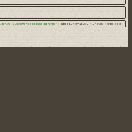
u forum
•
Supprimer les cookies du forum
•
Heures au format UTC + 1 heure [ Heure d’été ]