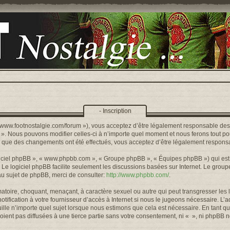
- Inscription
s://www.footnostalgie.com/forum »), vous acceptez d’être légalement responsable de
« ». Nous pouvons modifier celles-ci à n’importe quel moment et nous ferons tout pou
rs que des changements ont été effectués, vous acceptez d’être légalement responsa
logiciel phpBB », « www.phpbb.com », « Groupe phpBB », « Équipes phpBB ») qui est u
. Le logiciel phpBB facilite seulement les discussions basées sur Internet. Le gr
u sujet de phpBB, merci de consulter:
http://www.phpbb.com/
.
toire, choquant, menaçant, à caractère sexuel ou autre qui peut transgresser les l
ification à votre fournisseur d’accès à Internet si nous le jugeons nécessaire. L’
lle n’importe quel sujet lorsque nous estimons que cela est nécessaire. En tant qu
ient pas diffusées à une tierce partie sans votre consentement, ni « », ni phpBB 