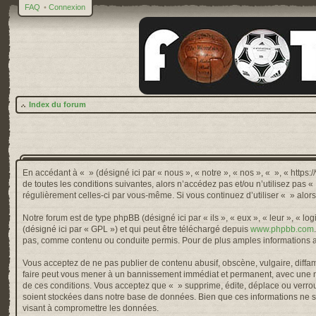
FAQ
•
Connexion
Index du forum
En accédant à « » (désigné ici par « nous », « notre », « nos », « », « http
de toutes les conditions suivantes, alors n’accédez pas et/ou n’utilisez pas 
régulièrement celles-ci par vous-même. Si vous continuez d’utiliser « » alo
Notre forum est de type phpBB (désigné ici par « ils », « eux », « leur », « 
(désigné ici par « GPL ») et qui peut être téléchargé depuis
www.phpbb.com
pas, comme contenu ou conduite permis. Pour de plus amples informations a
Vous acceptez de ne pas publier de contenu abusif, obscène, vulgaire, diffama
faire peut vous mener à un bannissement immédiat et permanent, avec une not
de ces conditions. Vous acceptez que « » supprime, édite, déplace ou verroui
soient stockées dans notre base de données. Bien que ces informations ne so
visant à compromettre les données.