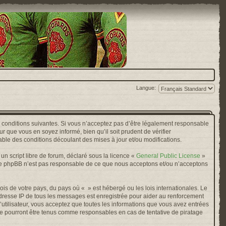
Langue:
s conditions suivantes. Si vous n’acceptez pas d’être légalement responsable
r que vous en soyez informé, bien qu’il soit prudent de vérifier
ble des conditions découlant des mises à jour et/ou modifications.
n script libre de forum, déclaré sous la licence «
General Public License
»
oupe phpBB n’est pas responsable de ce que nous acceptons et/ou n’acceptons
ois de votre pays, du pays où « » est hébergé ou les lois internationales. Le
adresse IP de tous les messages est enregistrée pour aider au renforcement
’utilisateur, vous acceptez que toutes les informations que vous avez entrées
ne pourront être tenus comme responsables en cas de tentative de piratage