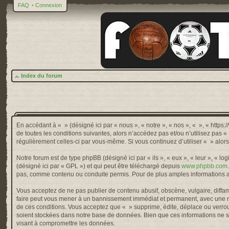
FAQ
•
Connexion
Index du forum
En accédant à « » (désigné ici par « nous », « notre », « nos », « », « http
de toutes les conditions suivantes, alors n’accédez pas et/ou n’utilisez pas 
régulièrement celles-ci par vous-même. Si vous continuez d’utiliser « » alo
Notre forum est de type phpBB (désigné ici par « ils », « eux », « leur », « 
(désigné ici par « GPL ») et qui peut être téléchargé depuis
www.phpbb.com
pas, comme contenu ou conduite permis. Pour de plus amples informations a
Vous acceptez de ne pas publier de contenu abusif, obscène, vulgaire, diffama
faire peut vous mener à un bannissement immédiat et permanent, avec une not
de ces conditions. Vous acceptez que « » supprime, édite, déplace ou verroui
soient stockées dans notre base de données. Bien que ces informations ne so
visant à compromettre les données.