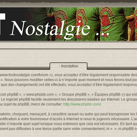
- Inscription
s://www.footnostalgie.com/forum »), vous acceptez d’être légalement responsable de
« ». Nous pouvons modifier celles-ci à n’importe quel moment et nous ferons tout pou
rs que des changements ont été effectués, vous acceptez d’être légalement responsa
logiciel phpBB », « www.phpbb.com », « Groupe phpBB », « Équipes phpBB ») qui est u
. Le logiciel phpBB facilite seulement les discussions basées sur Internet. Le gr
u sujet de phpBB, merci de consulter:
http://www.phpbb.com/
.
toire, choquant, menaçant, à caractère sexuel ou autre qui peut transgresser les l
ification à votre fournisseur d’accès à Internet si nous le jugeons nécessaire. L’
lle n’importe quel sujet lorsque nous estimons que cela est nécessaire. En tant qu
ient pas diffusées à une tierce partie sans votre consentement, ni « », ni phpBB 