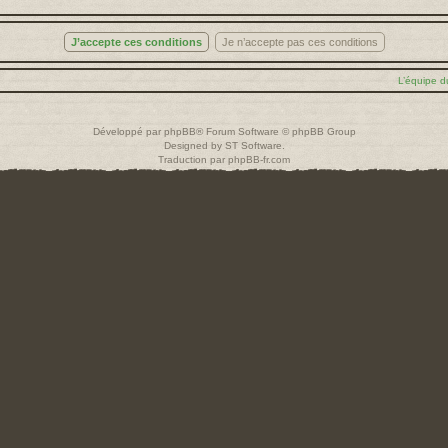
L’équipe d
Développé par
phpBB
® Forum Software © phpBB Group
Designed by
ST Software
.
Traduction par
phpBB-fr.com