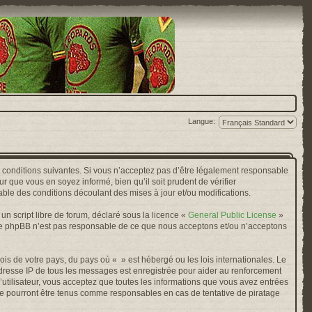
Langue:
s conditions suivantes. Si vous n’acceptez pas d’être légalement responsable
r que vous en soyez informé, bien qu’il soit prudent de vérifier
ble des conditions découlant des mises à jour et/ou modifications.
n script libre de forum, déclaré sous la licence «
General Public License
»
oupe phpBB n’est pas responsable de ce que nous acceptons et/ou n’acceptons
ois de votre pays, du pays où « » est hébergé ou les lois internationales. Le
adresse IP de tous les messages est enregistrée pour aider au renforcement
’utilisateur, vous acceptez que toutes les informations que vous avez entrées
ne pourront être tenus comme responsables en cas de tentative de piratage