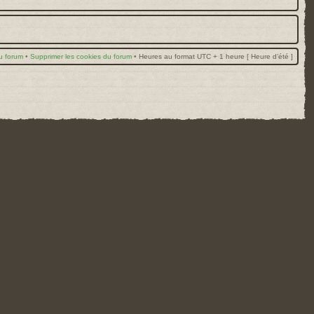
u forum
•
Supprimer les cookies du forum
•
Heures au format UTC + 1 heure [ Heure d’été ]