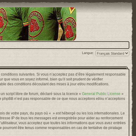
Langue:
s conditions suivantes. Si vous n’acceptez pas d’être légalement responsable
r que vous en soyez informé, bien qu’il soit prudent de vérifier
ble des conditions découlant des mises à jour et/ou modifications.
n script libre de forum, déclaré sous la licence «
General Public License
»
oupe phpBB n’est pas responsable de ce que nous acceptons et/ou n’acceptons
ois de votre pays, du pays où « » est hébergé ou les lois internationales. Le
adresse IP de tous les messages est enregistrée pour aider au renforcement
’utilisateur, vous acceptez que toutes les informations que vous avez entrées
ne pourront être tenus comme responsables en cas de tentative de piratage