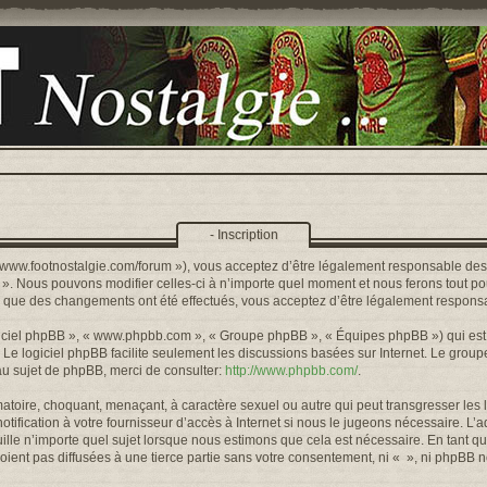
- Inscription
s://www.footnostalgie.com/forum »), vous acceptez d’être légalement responsable de
« ». Nous pouvons modifier celles-ci à n’importe quel moment et nous ferons tout pou
rs que des changements ont été effectués, vous acceptez d’être légalement responsa
logiciel phpBB », « www.phpbb.com », « Groupe phpBB », « Équipes phpBB ») qui est u
. Le logiciel phpBB facilite seulement les discussions basées sur Internet. Le gr
u sujet de phpBB, merci de consulter:
http://www.phpbb.com/
.
toire, choquant, menaçant, à caractère sexuel ou autre qui peut transgresser les l
ification à votre fournisseur d’accès à Internet si nous le jugeons nécessaire. L’
lle n’importe quel sujet lorsque nous estimons que cela est nécessaire. En tant qu
ient pas diffusées à une tierce partie sans votre consentement, ni « », ni phpBB 