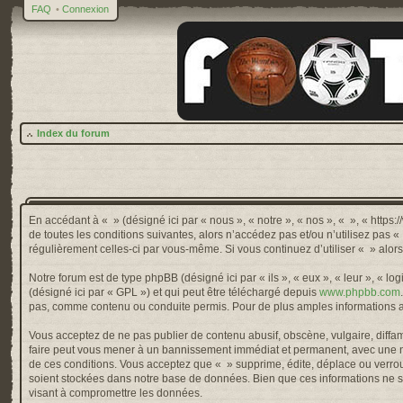
FAQ
•
Connexion
Index du forum
En accédant à « » (désigné ici par « nous », « notre », « nos », « », « http
de toutes les conditions suivantes, alors n’accédez pas et/ou n’utilisez pas 
régulièrement celles-ci par vous-même. Si vous continuez d’utiliser « » alo
Notre forum est de type phpBB (désigné ici par « ils », « eux », « leur », « 
(désigné ici par « GPL ») et qui peut être téléchargé depuis
www.phpbb.com
pas, comme contenu ou conduite permis. Pour de plus amples informations a
Vous acceptez de ne pas publier de contenu abusif, obscène, vulgaire, diffama
faire peut vous mener à un bannissement immédiat et permanent, avec une not
de ces conditions. Vous acceptez que « » supprime, édite, déplace ou verroui
soient stockées dans notre base de données. Bien que ces informations ne so
visant à compromettre les données.