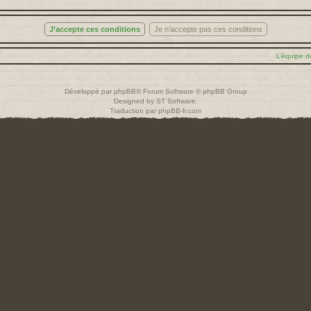
L’équipe d
Développé par
phpBB
® Forum Software © phpBB Group
Designed by
ST Software
.
Traduction par
phpBB-fr.com