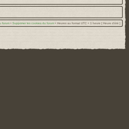
u forum
•
Supprimer les cookies du forum
•
Heures au format UTC + 1 heure [ Heure d’été ]