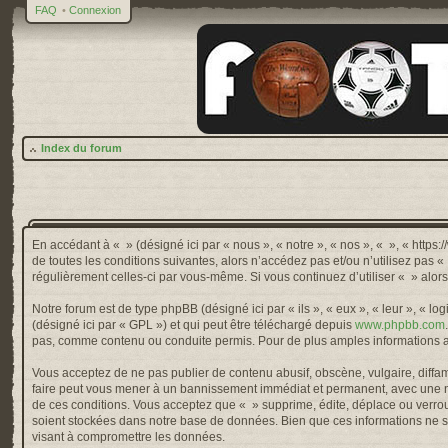
FAQ
•
Connexion
Index du forum
En accédant à « » (désigné ici par « nous », « notre », « nos », « », « http
de toutes les conditions suivantes, alors n’accédez pas et/ou n’utilisez pas 
régulièrement celles-ci par vous-même. Si vous continuez d’utiliser « » alo
Notre forum est de type phpBB (désigné ici par « ils », « eux », « leur », « 
(désigné ici par « GPL ») et qui peut être téléchargé depuis
www.phpbb.com
pas, comme contenu ou conduite permis. Pour de plus amples informations a
Vous acceptez de ne pas publier de contenu abusif, obscène, vulgaire, diffama
faire peut vous mener à un bannissement immédiat et permanent, avec une not
de ces conditions. Vous acceptez que « » supprime, édite, déplace ou verroui
soient stockées dans notre base de données. Bien que ces informations ne so
visant à compromettre les données.