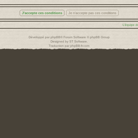
L’équipe d
Développé par
phpBB
® Forum Software © phpBB Group
Designed by
ST Software
.
Traduction par
phpBB-fr.com