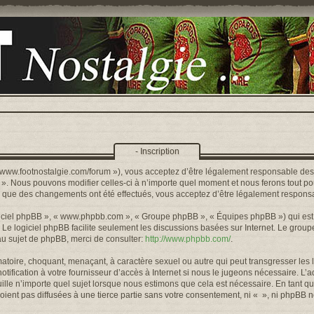
- Inscription
s://www.footnostalgie.com/forum »), vous acceptez d’être légalement responsable de
« ». Nous pouvons modifier celles-ci à n’importe quel moment et nous ferons tout pou
rs que des changements ont été effectués, vous acceptez d’être légalement responsa
logiciel phpBB », « www.phpbb.com », « Groupe phpBB », « Équipes phpBB ») qui est u
. Le logiciel phpBB facilite seulement les discussions basées sur Internet. Le gr
u sujet de phpBB, merci de consulter:
http://www.phpbb.com/
.
toire, choquant, menaçant, à caractère sexuel ou autre qui peut transgresser les l
ification à votre fournisseur d’accès à Internet si nous le jugeons nécessaire. L’
lle n’importe quel sujet lorsque nous estimons que cela est nécessaire. En tant qu
ient pas diffusées à une tierce partie sans votre consentement, ni « », ni phpBB 