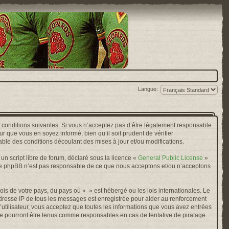
Langue:
s conditions suivantes. Si vous n’acceptez pas d’être légalement responsable
r que vous en soyez informé, bien qu’il soit prudent de vérifier
ble des conditions découlant des mises à jour et/ou modifications.
n script libre de forum, déclaré sous la licence «
General Public License
»
oupe phpBB n’est pas responsable de ce que nous acceptons et/ou n’acceptons
ois de votre pays, du pays où « » est hébergé ou les lois internationales. Le
adresse IP de tous les messages est enregistrée pour aider au renforcement
’utilisateur, vous acceptez que toutes les informations que vous avez entrées
ne pourront être tenus comme responsables en cas de tentative de piratage