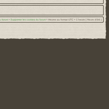
u forum
•
Supprimer les cookies du forum
•
Heures au format UTC + 1 heure [ Heure d’été ]