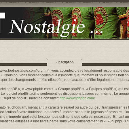
- Inscription
s://www.footnostalgie.com/forum »), vous acceptez d’être légalement responsable de
« ». Nous pouvons modifier celles-ci à n’importe quel moment et nous ferons tout pou
rs que des changements ont été effectués, vous acceptez d’être légalement responsa
logiciel phpBB », « www.phpbb.com », « Groupe phpBB », « Équipes phpBB ») qui est u
. Le logiciel phpBB facilite seulement les discussions basées sur Internet. Le gr
u sujet de phpBB, merci de consulter:
http://www.phpbb.com/
.
toire, choquant, menaçant, à caractère sexuel ou autre qui peut transgresser les l
ification à votre fournisseur d’accès à Internet si nous le jugeons nécessaire. L’
lle n’importe quel sujet lorsque nous estimons que cela est nécessaire. En tant qu
ient pas diffusées à une tierce partie sans votre consentement, ni « », ni phpBB 