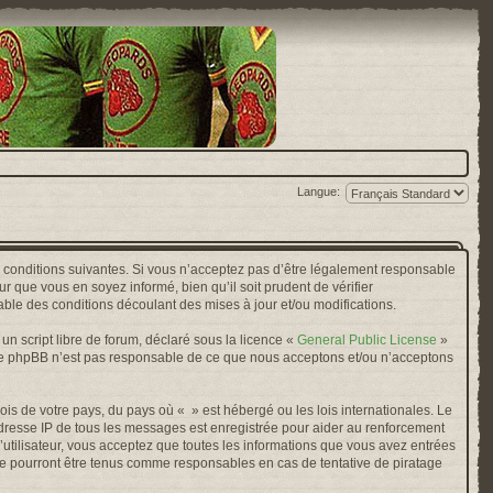
Langue:
s conditions suivantes. Si vous n’acceptez pas d’être légalement responsable
r que vous en soyez informé, bien qu’il soit prudent de vérifier
ble des conditions découlant des mises à jour et/ou modifications.
n script libre de forum, déclaré sous la licence «
General Public License
»
oupe phpBB n’est pas responsable de ce que nous acceptons et/ou n’acceptons
ois de votre pays, du pays où « » est hébergé ou les lois internationales. Le
adresse IP de tous les messages est enregistrée pour aider au renforcement
’utilisateur, vous acceptez que toutes les informations que vous avez entrées
ne pourront être tenus comme responsables en cas de tentative de piratage