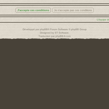
L’équipe d
Développé par
phpBB
® Forum Software © phpBB Group
Designed by
ST Software
.
Traduction par
phpBB-fr.com