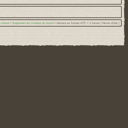
u forum
•
Supprimer les cookies du forum
•
Heures au format UTC + 1 heure [ Heure d’été ]