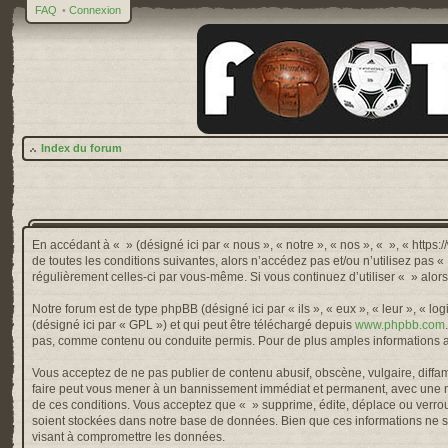
FAQ
•
Connexion
Index du forum
En accédant à « » (désigné ici par « nous », « notre », « nos », « », « http
de toutes les conditions suivantes, alors n’accédez pas et/ou n’utilisez pas 
régulièrement celles-ci par vous-même. Si vous continuez d’utiliser « » alo
Notre forum est de type phpBB (désigné ici par « ils », « eux », « leur », « 
(désigné ici par « GPL ») et qui peut être téléchargé depuis
www.phpbb.com
pas, comme contenu ou conduite permis. Pour de plus amples informations a
Vous acceptez de ne pas publier de contenu abusif, obscène, vulgaire, diffama
faire peut vous mener à un bannissement immédiat et permanent, avec une not
de ces conditions. Vous acceptez que « » supprime, édite, déplace ou verroui
soient stockées dans notre base de données. Bien que ces informations ne so
visant à compromettre les données.