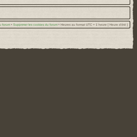
u forum
•
Supprimer les cookies du forum
•
Heures au format UTC + 1 heure [ Heure d’été ]