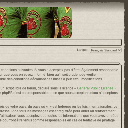
Langue:
s conditions suivantes. Si vous n’acceptez pas d’être légalement responsable
r que vous en soyez informé, bien qu’il soit prudent de vérifier
ble des conditions découlant des mises à jour et/ou modifications.
n script libre de forum, déclaré sous la licence «
General Public License
»
oupe phpBB n’est pas responsable de ce que nous acceptons et/ou n’acceptons
ois de votre pays, du pays où « » est hébergé ou les lois internationales. Le
adresse IP de tous les messages est enregistrée pour aider au renforcement
’utilisateur, vous acceptez que toutes les informations que vous avez entrées
ne pourront être tenus comme responsables en cas de tentative de piratage