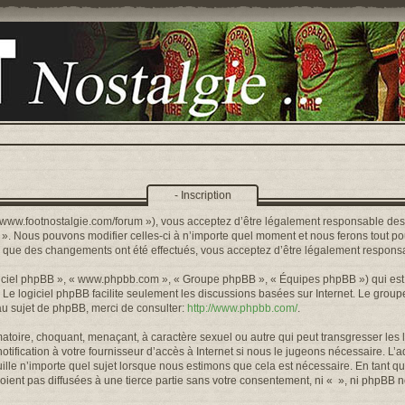
- Inscription
s://www.footnostalgie.com/forum »), vous acceptez d’être légalement responsable de
« ». Nous pouvons modifier celles-ci à n’importe quel moment et nous ferons tout pou
rs que des changements ont été effectués, vous acceptez d’être légalement responsa
logiciel phpBB », « www.phpbb.com », « Groupe phpBB », « Équipes phpBB ») qui est u
. Le logiciel phpBB facilite seulement les discussions basées sur Internet. Le gr
u sujet de phpBB, merci de consulter:
http://www.phpbb.com/
.
toire, choquant, menaçant, à caractère sexuel ou autre qui peut transgresser les l
ification à votre fournisseur d’accès à Internet si nous le jugeons nécessaire. L’
lle n’importe quel sujet lorsque nous estimons que cela est nécessaire. En tant qu
ient pas diffusées à une tierce partie sans votre consentement, ni « », ni phpBB 