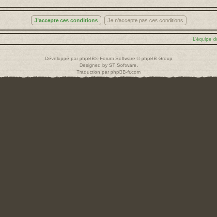
L’équipe d
Développé par
phpBB
® Forum Software © phpBB Group
Designed by
ST Software
.
Traduction par
phpBB-fr.com