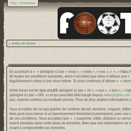
FAQ
•
Connexion
Index du forum
En accédant à « » (désigné ici par « nous », « notre », « nos », « », « http
de toutes les conditions suivantes, alors n’accédez pas et/ou n’utilisez pas 
régulièrement celles-ci par vous-même. Si vous continuez d’utiliser « » alo
Notre forum est de type phpBB (désigné ici par « ils », « eux », « leur », « 
(désigné ici par « GPL ») et qui peut être téléchargé depuis
www.phpbb.com
pas, comme contenu ou conduite permis. Pour de plus amples informations a
Vous acceptez de ne pas publier de contenu abusif, obscène, vulgaire, diffama
faire peut vous mener à un bannissement immédiat et permanent, avec une not
de ces conditions. Vous acceptez que « » supprime, édite, déplace ou verroui
soient stockées dans notre base de données. Bien que ces informations ne so
visant à compromettre les données.