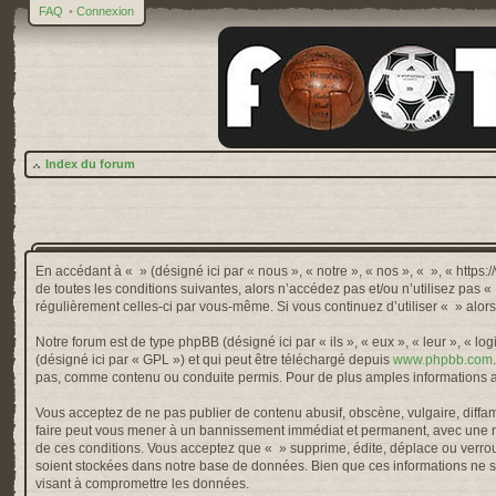
FAQ
•
Connexion
Index du forum
En accédant à « » (désigné ici par « nous », « notre », « nos », « », « http
de toutes les conditions suivantes, alors n’accédez pas et/ou n’utilisez pas 
régulièrement celles-ci par vous-même. Si vous continuez d’utiliser « » alo
Notre forum est de type phpBB (désigné ici par « ils », « eux », « leur », « 
(désigné ici par « GPL ») et qui peut être téléchargé depuis
www.phpbb.com
pas, comme contenu ou conduite permis. Pour de plus amples informations a
Vous acceptez de ne pas publier de contenu abusif, obscène, vulgaire, diffama
faire peut vous mener à un bannissement immédiat et permanent, avec une not
de ces conditions. Vous acceptez que « » supprime, édite, déplace ou verroui
soient stockées dans notre base de données. Bien que ces informations ne so
visant à compromettre les données.