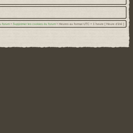
u forum
•
Supprimer les cookies du forum
•
Heures au format UTC + 1 heure [ Heure d’été ]