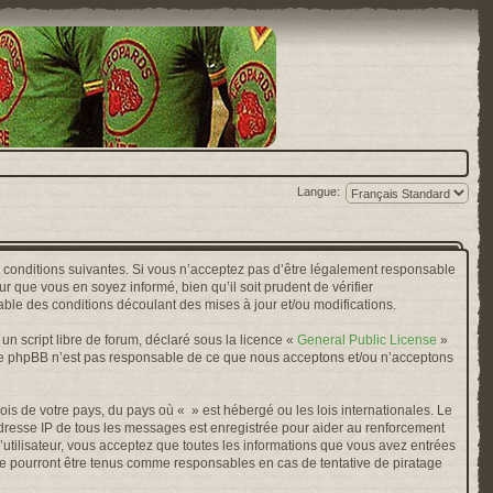
Langue:
s conditions suivantes. Si vous n’acceptez pas d’être légalement responsable
r que vous en soyez informé, bien qu’il soit prudent de vérifier
ble des conditions découlant des mises à jour et/ou modifications.
n script libre de forum, déclaré sous la licence «
General Public License
»
oupe phpBB n’est pas responsable de ce que nous acceptons et/ou n’acceptons
ois de votre pays, du pays où « » est hébergé ou les lois internationales. Le
adresse IP de tous les messages est enregistrée pour aider au renforcement
’utilisateur, vous acceptez que toutes les informations que vous avez entrées
ne pourront être tenus comme responsables en cas de tentative de piratage