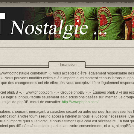
- Inscription
s://www.footnostalgie.com/forum »), vous acceptez d’être légalement responsable de
« ». Nous pouvons modifier celles-ci à n’importe quel moment et nous ferons tout pou
rs que des changements ont été effectués, vous acceptez d’être légalement responsa
logiciel phpBB », « www.phpbb.com », « Groupe phpBB », « Équipes phpBB ») qui est u
. Le logiciel phpBB facilite seulement les discussions basées sur Internet. Le gr
u sujet de phpBB, merci de consulter:
http://www.phpbb.com/
.
toire, choquant, menaçant, à caractère sexuel ou autre qui peut transgresser les l
ification à votre fournisseur d’accès à Internet si nous le jugeons nécessaire. L’
lle n’importe quel sujet lorsque nous estimons que cela est nécessaire. En tant qu
ient pas diffusées à une tierce partie sans votre consentement, ni « », ni phpBB 