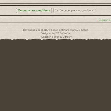
L’équipe d
Développé par
phpBB
® Forum Software © phpBB Group
Designed by
ST Software
.
Traduction par
phpBB-fr.com