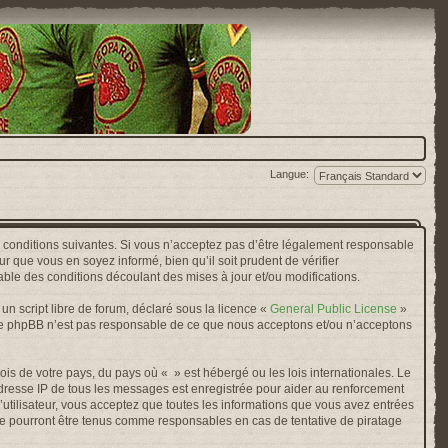
Langue:
s conditions suivantes. Si vous n’acceptez pas d’être légalement responsable
r que vous en soyez informé, bien qu’il soit prudent de vérifier
ble des conditions découlant des mises à jour et/ou modifications.
n script libre de forum, déclaré sous la licence «
General Public License
»
oupe phpBB n’est pas responsable de ce que nous acceptons et/ou n’acceptons
ois de votre pays, du pays où « » est hébergé ou les lois internationales. Le
adresse IP de tous les messages est enregistrée pour aider au renforcement
’utilisateur, vous acceptez que toutes les informations que vous avez entrées
ne pourront être tenus comme responsables en cas de tentative de piratage