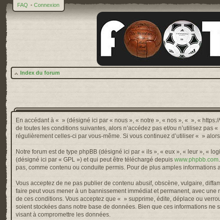
FAQ
•
Connexion
Index du forum
En accédant à « » (désigné ici par « nous », « notre », « nos », « », « http
de toutes les conditions suivantes, alors n’accédez pas et/ou n’utilisez pas 
régulièrement celles-ci par vous-même. Si vous continuez d’utiliser « » alo
Notre forum est de type phpBB (désigné ici par « ils », « eux », « leur », « 
(désigné ici par « GPL ») et qui peut être téléchargé depuis
www.phpbb.com
pas, comme contenu ou conduite permis. Pour de plus amples informations a
Vous acceptez de ne pas publier de contenu abusif, obscène, vulgaire, diffama
faire peut vous mener à un bannissement immédiat et permanent, avec une not
de ces conditions. Vous acceptez que « » supprime, édite, déplace ou verroui
soient stockées dans notre base de données. Bien que ces informations ne so
visant à compromettre les données.