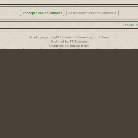
L’équipe d
Développé par
phpBB
® Forum Software © phpBB Group
Designed by
ST Software
.
Traduction par
phpBB-fr.com