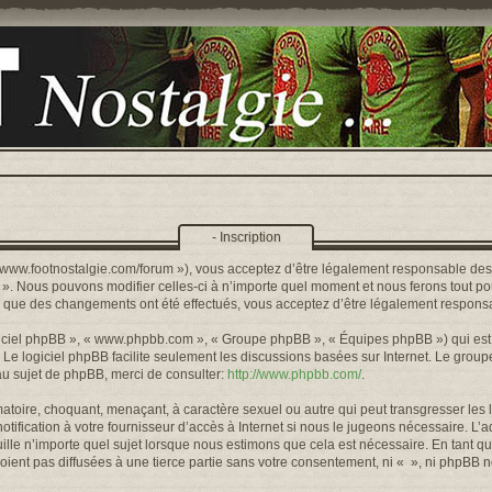
- Inscription
s://www.footnostalgie.com/forum »), vous acceptez d’être légalement responsable de
« ». Nous pouvons modifier celles-ci à n’importe quel moment et nous ferons tout pou
rs que des changements ont été effectués, vous acceptez d’être légalement responsa
logiciel phpBB », « www.phpbb.com », « Groupe phpBB », « Équipes phpBB ») qui est u
. Le logiciel phpBB facilite seulement les discussions basées sur Internet. Le gr
u sujet de phpBB, merci de consulter:
http://www.phpbb.com/
.
toire, choquant, menaçant, à caractère sexuel ou autre qui peut transgresser les l
ification à votre fournisseur d’accès à Internet si nous le jugeons nécessaire. L’
lle n’importe quel sujet lorsque nous estimons que cela est nécessaire. En tant qu
ient pas diffusées à une tierce partie sans votre consentement, ni « », ni phpBB 