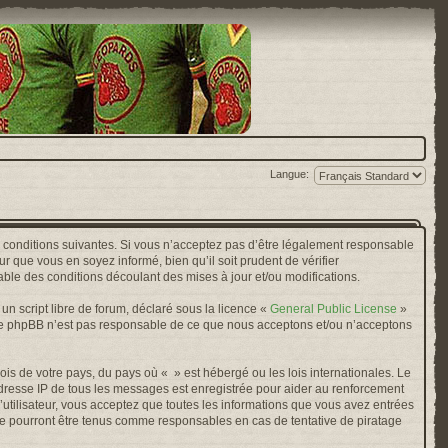
Langue:
s conditions suivantes. Si vous n’acceptez pas d’être légalement responsable
r que vous en soyez informé, bien qu’il soit prudent de vérifier
ble des conditions découlant des mises à jour et/ou modifications.
n script libre de forum, déclaré sous la licence «
General Public License
»
oupe phpBB n’est pas responsable de ce que nous acceptons et/ou n’acceptons
ois de votre pays, du pays où « » est hébergé ou les lois internationales. Le
adresse IP de tous les messages est enregistrée pour aider au renforcement
’utilisateur, vous acceptez que toutes les informations que vous avez entrées
ne pourront être tenus comme responsables en cas de tentative de piratage