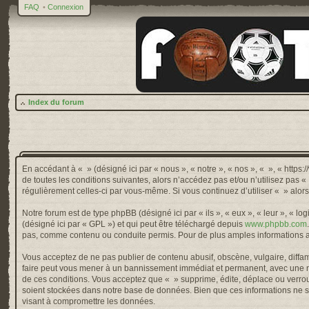
FAQ
•
Connexion
Index du forum
En accédant à « » (désigné ici par « nous », « notre », « nos », « », « http
de toutes les conditions suivantes, alors n’accédez pas et/ou n’utilisez pas 
régulièrement celles-ci par vous-même. Si vous continuez d’utiliser « » alo
Notre forum est de type phpBB (désigné ici par « ils », « eux », « leur », « 
(désigné ici par « GPL ») et qui peut être téléchargé depuis
www.phpbb.com
pas, comme contenu ou conduite permis. Pour de plus amples informations a
Vous acceptez de ne pas publier de contenu abusif, obscène, vulgaire, diffama
faire peut vous mener à un bannissement immédiat et permanent, avec une not
de ces conditions. Vous acceptez que « » supprime, édite, déplace ou verroui
soient stockées dans notre base de données. Bien que ces informations ne so
visant à compromettre les données.