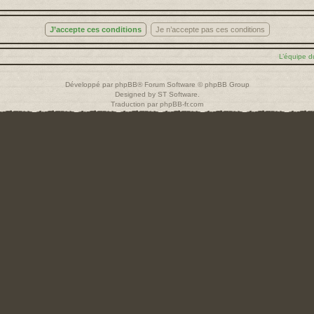
L’équipe d
Développé par
phpBB
® Forum Software © phpBB Group
Designed by
ST Software
.
Traduction par
phpBB-fr.com