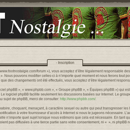
- Inscription
s://www.footnostalgie.com/forum »), vous acceptez d’être légalement responsable de
« ». Nous pouvons modifier celles-ci à n’importe quel moment et nous ferons tout pou
rs que des changements ont été effectués, vous acceptez d’être légalement responsa
logiciel phpBB », « www.phpbb.com », « Groupe phpBB », « Équipes phpBB ») qui est u
. Le logiciel phpBB facilite seulement les discussions basées sur Internet. Le gr
u sujet de phpBB, merci de consulter:
http://www.phpbb.com/
.
toire, choquant, menaçant, à caractère sexuel ou autre qui peut transgresser les l
ification à votre fournisseur d’accès à Internet si nous le jugeons nécessaire. L’
lle n’importe quel sujet lorsque nous estimons que cela est nécessaire. En tant qu
ient pas diffusées à une tierce partie sans votre consentement, ni « », ni phpBB 