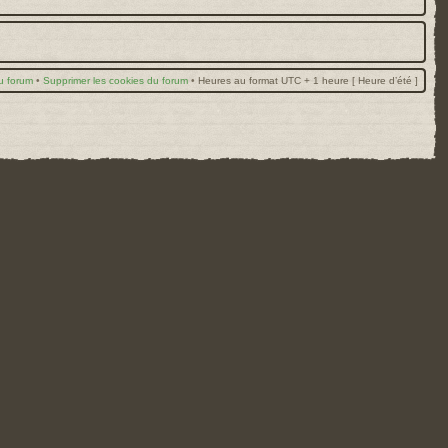
u forum
•
Supprimer les cookies du forum
•
Heures au format UTC + 1 heure [ Heure d’été ]