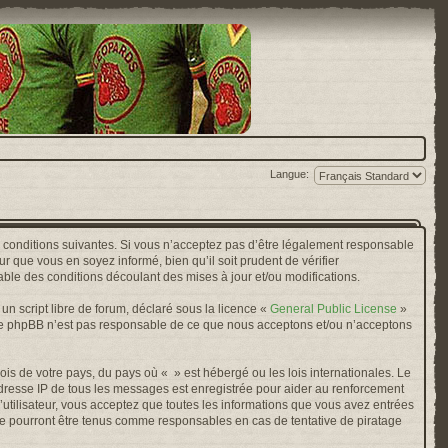
Langue:
s conditions suivantes. Si vous n’acceptez pas d’être légalement responsable
r que vous en soyez informé, bien qu’il soit prudent de vérifier
ble des conditions découlant des mises à jour et/ou modifications.
n script libre de forum, déclaré sous la licence «
General Public License
»
oupe phpBB n’est pas responsable de ce que nous acceptons et/ou n’acceptons
ois de votre pays, du pays où « » est hébergé ou les lois internationales. Le
adresse IP de tous les messages est enregistrée pour aider au renforcement
’utilisateur, vous acceptez que toutes les informations que vous avez entrées
ne pourront être tenus comme responsables en cas de tentative de piratage