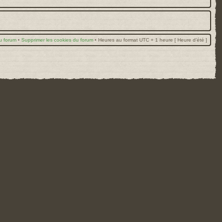
u forum
•
Supprimer les cookies du forum
•
Heures au format UTC + 1 heure [ Heure d’été ]