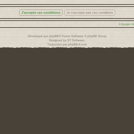
L’équipe d
Développé par
phpBB
® Forum Software © phpBB Group
Designed by
ST Software
.
Traduction par
phpBB-fr.com