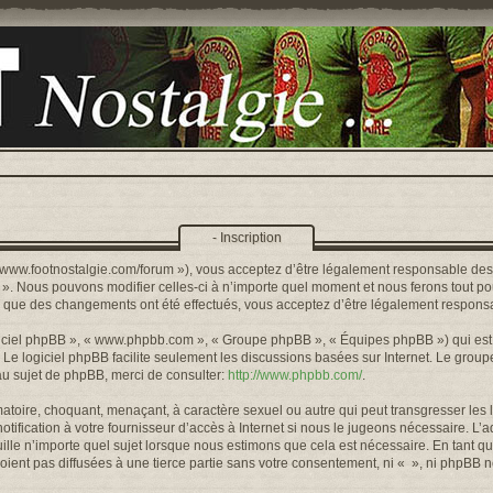
- Inscription
s://www.footnostalgie.com/forum »), vous acceptez d’être légalement responsable de
« ». Nous pouvons modifier celles-ci à n’importe quel moment et nous ferons tout pou
rs que des changements ont été effectués, vous acceptez d’être légalement responsa
logiciel phpBB », « www.phpbb.com », « Groupe phpBB », « Équipes phpBB ») qui est u
. Le logiciel phpBB facilite seulement les discussions basées sur Internet. Le gr
u sujet de phpBB, merci de consulter:
http://www.phpbb.com/
.
toire, choquant, menaçant, à caractère sexuel ou autre qui peut transgresser les l
ification à votre fournisseur d’accès à Internet si nous le jugeons nécessaire. L’
lle n’importe quel sujet lorsque nous estimons que cela est nécessaire. En tant qu
ient pas diffusées à une tierce partie sans votre consentement, ni « », ni phpBB 