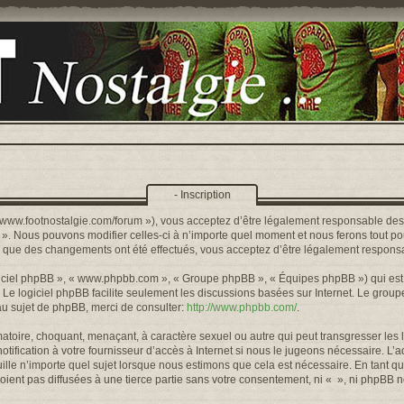
- Inscription
s://www.footnostalgie.com/forum »), vous acceptez d’être légalement responsable de
« ». Nous pouvons modifier celles-ci à n’importe quel moment et nous ferons tout pou
rs que des changements ont été effectués, vous acceptez d’être légalement responsa
logiciel phpBB », « www.phpbb.com », « Groupe phpBB », « Équipes phpBB ») qui est u
. Le logiciel phpBB facilite seulement les discussions basées sur Internet. Le gr
u sujet de phpBB, merci de consulter:
http://www.phpbb.com/
.
toire, choquant, menaçant, à caractère sexuel ou autre qui peut transgresser les l
ification à votre fournisseur d’accès à Internet si nous le jugeons nécessaire. L’
lle n’importe quel sujet lorsque nous estimons que cela est nécessaire. En tant qu
ient pas diffusées à une tierce partie sans votre consentement, ni « », ni phpBB 