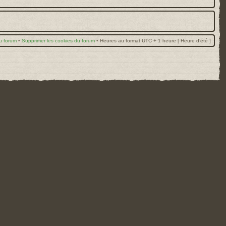
u forum
•
Supprimer les cookies du forum
•
Heures au format UTC + 1 heure [ Heure d’été ]