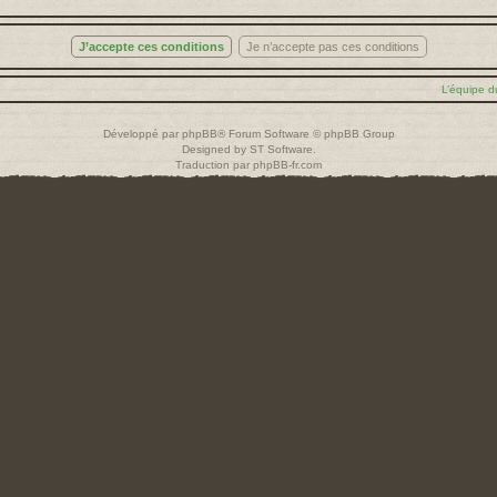
L’équipe d
Développé par
phpBB
® Forum Software © phpBB Group
Designed by
ST Software
.
Traduction par
phpBB-fr.com