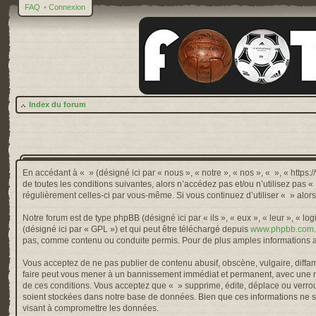
FAQ
•
Connexion
Index du forum
En accédant à « » (désigné ici par « nous », « notre », « nos », « », « http
de toutes les conditions suivantes, alors n’accédez pas et/ou n’utilisez pas 
régulièrement celles-ci par vous-même. Si vous continuez d’utiliser « » alo
Notre forum est de type phpBB (désigné ici par « ils », « eux », « leur », « 
(désigné ici par « GPL ») et qui peut être téléchargé depuis
www.phpbb.com
pas, comme contenu ou conduite permis. Pour de plus amples informations a
Vous acceptez de ne pas publier de contenu abusif, obscène, vulgaire, diffama
faire peut vous mener à un bannissement immédiat et permanent, avec une not
de ces conditions. Vous acceptez que « » supprime, édite, déplace ou verroui
soient stockées dans notre base de données. Bien que ces informations ne so
visant à compromettre les données.