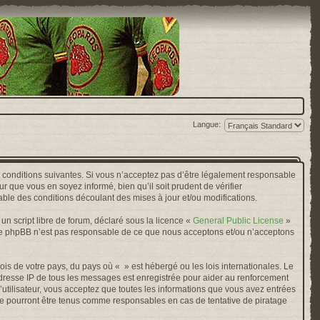
Langue:
s conditions suivantes. Si vous n’acceptez pas d’être légalement responsable
r que vous en soyez informé, bien qu’il soit prudent de vérifier
ble des conditions découlant des mises à jour et/ou modifications.
n script libre de forum, déclaré sous la licence «
General Public License
»
oupe phpBB n’est pas responsable de ce que nous acceptons et/ou n’acceptons
ois de votre pays, du pays où « » est hébergé ou les lois internationales. Le
adresse IP de tous les messages est enregistrée pour aider au renforcement
’utilisateur, vous acceptez que toutes les informations que vous avez entrées
ne pourront être tenus comme responsables en cas de tentative de piratage