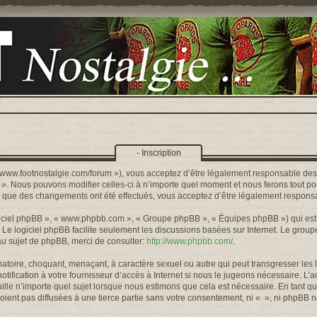
- Inscription
s://www.footnostalgie.com/forum »), vous acceptez d’être légalement responsable de
« ». Nous pouvons modifier celles-ci à n’importe quel moment et nous ferons tout pou
rs que des changements ont été effectués, vous acceptez d’être légalement responsa
logiciel phpBB », « www.phpbb.com », « Groupe phpBB », « Équipes phpBB ») qui est u
. Le logiciel phpBB facilite seulement les discussions basées sur Internet. Le gr
u sujet de phpBB, merci de consulter:
http://www.phpbb.com/
.
toire, choquant, menaçant, à caractère sexuel ou autre qui peut transgresser les l
ification à votre fournisseur d’accès à Internet si nous le jugeons nécessaire. L’
lle n’importe quel sujet lorsque nous estimons que cela est nécessaire. En tant qu
ient pas diffusées à une tierce partie sans votre consentement, ni « », ni phpBB 