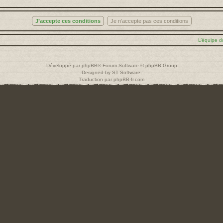
L’équipe d
Développé par
phpBB
® Forum Software © phpBB Group
Designed by
ST Software
.
Traduction par
phpBB-fr.com