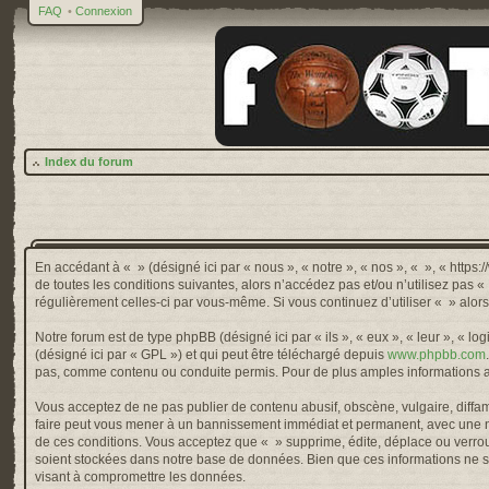
FAQ
•
Connexion
Index du forum
En accédant à « » (désigné ici par « nous », « notre », « nos », « », « http
de toutes les conditions suivantes, alors n’accédez pas et/ou n’utilisez pas 
régulièrement celles-ci par vous-même. Si vous continuez d’utiliser « » alo
Notre forum est de type phpBB (désigné ici par « ils », « eux », « leur », « 
(désigné ici par « GPL ») et qui peut être téléchargé depuis
www.phpbb.com
pas, comme contenu ou conduite permis. Pour de plus amples informations a
Vous acceptez de ne pas publier de contenu abusif, obscène, vulgaire, diffama
faire peut vous mener à un bannissement immédiat et permanent, avec une not
de ces conditions. Vous acceptez que « » supprime, édite, déplace ou verroui
soient stockées dans notre base de données. Bien que ces informations ne so
visant à compromettre les données.