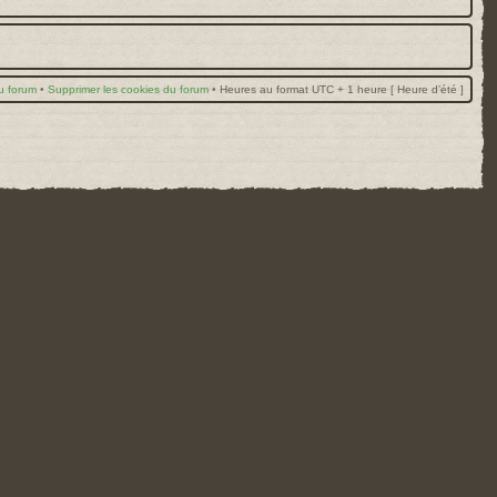
u forum
•
Supprimer les cookies du forum
•
Heures au format UTC + 1 heure [ Heure d’été ]