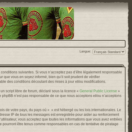
Langue:
s conditions suivantes. Si vous n’acceptez pas d’être légalement responsable
r que vous en soyez informé, bien qu’il soit prudent de vérifier
ble des conditions découlant des mises à jour et/ou modifications.
n script libre de forum, déclaré sous la licence «
General Public License
»
oupe phpBB n’est pas responsable de ce que nous acceptons et/ou n’acceptons
ois de votre pays, du pays où « » est hébergé ou les lois internationales. Le
adresse IP de tous les messages est enregistrée pour aider au renforcement
’utilisateur, vous acceptez que toutes les informations que vous avez entrées
ne pourront être tenus comme responsables en cas de tentative de piratage