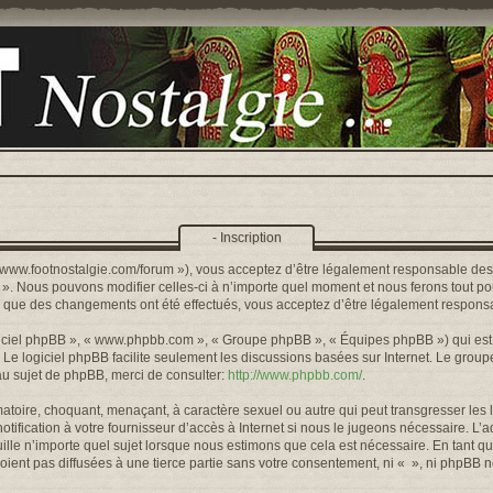
- Inscription
s://www.footnostalgie.com/forum »), vous acceptez d’être légalement responsable de
« ». Nous pouvons modifier celles-ci à n’importe quel moment et nous ferons tout pou
rs que des changements ont été effectués, vous acceptez d’être légalement responsa
logiciel phpBB », « www.phpbb.com », « Groupe phpBB », « Équipes phpBB ») qui est u
. Le logiciel phpBB facilite seulement les discussions basées sur Internet. Le gr
u sujet de phpBB, merci de consulter:
http://www.phpbb.com/
.
toire, choquant, menaçant, à caractère sexuel ou autre qui peut transgresser les l
ification à votre fournisseur d’accès à Internet si nous le jugeons nécessaire. L’
lle n’importe quel sujet lorsque nous estimons que cela est nécessaire. En tant qu
ient pas diffusées à une tierce partie sans votre consentement, ni « », ni phpBB 