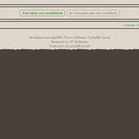
L’équipe d
Développé par
phpBB
® Forum Software © phpBB Group
Designed by
ST Software
.
Traduction par
phpBB-fr.com