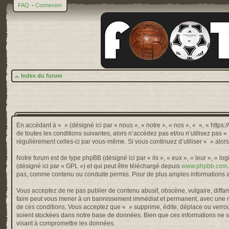
FAQ
•
Connexion
Index du forum
En accédant à « » (désigné ici par « nous », « notre », « nos », « », « http
de toutes les conditions suivantes, alors n’accédez pas et/ou n’utilisez pas 
régulièrement celles-ci par vous-même. Si vous continuez d’utiliser « » alo
Notre forum est de type phpBB (désigné ici par « ils », « eux », « leur », « 
(désigné ici par « GPL ») et qui peut être téléchargé depuis
www.phpbb.com
pas, comme contenu ou conduite permis. Pour de plus amples informations a
Vous acceptez de ne pas publier de contenu abusif, obscène, vulgaire, diffama
faire peut vous mener à un bannissement immédiat et permanent, avec une not
de ces conditions. Vous acceptez que « » supprime, édite, déplace ou verroui
soient stockées dans notre base de données. Bien que ces informations ne so
visant à compromettre les données.