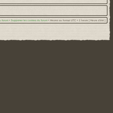
u forum
•
Supprimer les cookies du forum
•
Heures au format UTC + 1 heure [ Heure d’été ]