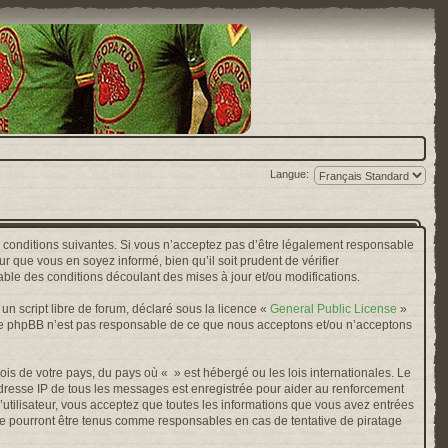
Langue:
s conditions suivantes. Si vous n’acceptez pas d’être légalement responsable
r que vous en soyez informé, bien qu’il soit prudent de vérifier
ble des conditions découlant des mises à jour et/ou modifications.
n script libre de forum, déclaré sous la licence «
General Public License
»
oupe phpBB n’est pas responsable de ce que nous acceptons et/ou n’acceptons
ois de votre pays, du pays où « » est hébergé ou les lois internationales. Le
adresse IP de tous les messages est enregistrée pour aider au renforcement
’utilisateur, vous acceptez que toutes les informations que vous avez entrées
ne pourront être tenus comme responsables en cas de tentative de piratage