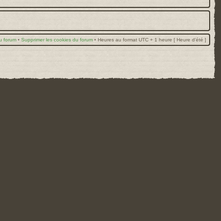
u forum
•
Supprimer les cookies du forum
•
Heures au format UTC + 1 heure [ Heure d’été ]