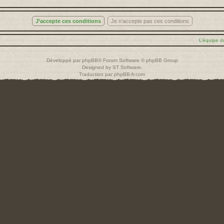
L’équipe d
Développé par
phpBB
® Forum Software © phpBB Group
Designed by
ST Software
.
Traduction par
phpBB-fr.com