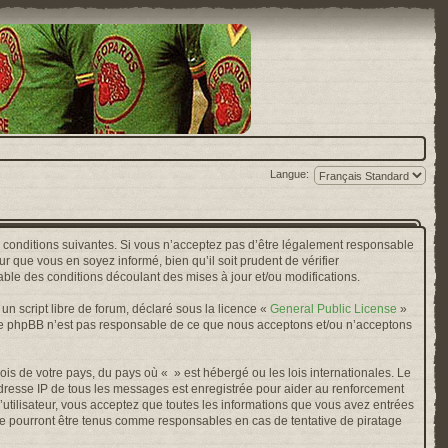
Langue:
s conditions suivantes. Si vous n’acceptez pas d’être légalement responsable
r que vous en soyez informé, bien qu’il soit prudent de vérifier
ble des conditions découlant des mises à jour et/ou modifications.
n script libre de forum, déclaré sous la licence «
General Public License
»
oupe phpBB n’est pas responsable de ce que nous acceptons et/ou n’acceptons
ois de votre pays, du pays où « » est hébergé ou les lois internationales. Le
adresse IP de tous les messages est enregistrée pour aider au renforcement
’utilisateur, vous acceptez que toutes les informations que vous avez entrées
ne pourront être tenus comme responsables en cas de tentative de piratage