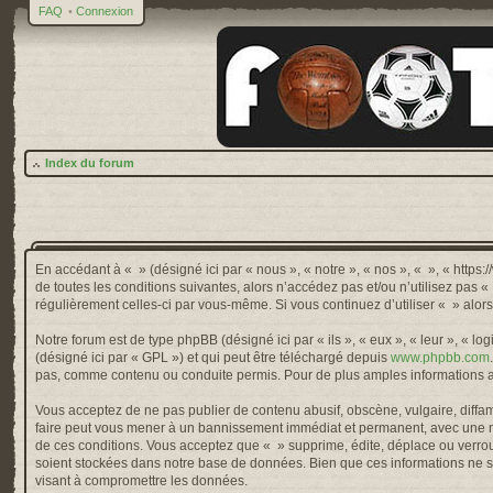
FAQ
•
Connexion
Index du forum
En accédant à « » (désigné ici par « nous », « notre », « nos », « », « http
de toutes les conditions suivantes, alors n’accédez pas et/ou n’utilisez pas 
régulièrement celles-ci par vous-même. Si vous continuez d’utiliser « » alo
Notre forum est de type phpBB (désigné ici par « ils », « eux », « leur », « 
(désigné ici par « GPL ») et qui peut être téléchargé depuis
www.phpbb.com
pas, comme contenu ou conduite permis. Pour de plus amples informations a
Vous acceptez de ne pas publier de contenu abusif, obscène, vulgaire, diffama
faire peut vous mener à un bannissement immédiat et permanent, avec une not
de ces conditions. Vous acceptez que « » supprime, édite, déplace ou verroui
soient stockées dans notre base de données. Bien que ces informations ne so
visant à compromettre les données.