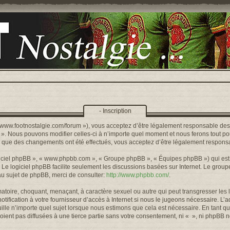
- Inscription
s://www.footnostalgie.com/forum »), vous acceptez d’être légalement responsable de
« ». Nous pouvons modifier celles-ci à n’importe quel moment et nous ferons tout pou
rs que des changements ont été effectués, vous acceptez d’être légalement responsa
logiciel phpBB », « www.phpbb.com », « Groupe phpBB », « Équipes phpBB ») qui est u
. Le logiciel phpBB facilite seulement les discussions basées sur Internet. Le gr
u sujet de phpBB, merci de consulter:
http://www.phpbb.com/
.
toire, choquant, menaçant, à caractère sexuel ou autre qui peut transgresser les l
ification à votre fournisseur d’accès à Internet si nous le jugeons nécessaire. L’
lle n’importe quel sujet lorsque nous estimons que cela est nécessaire. En tant qu
ient pas diffusées à une tierce partie sans votre consentement, ni « », ni phpBB 