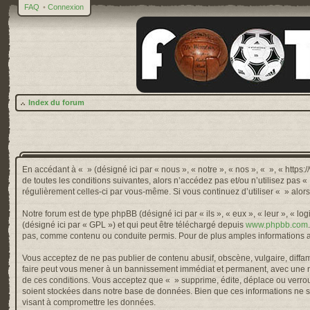
FAQ
•
Connexion
Index du forum
En accédant à « » (désigné ici par « nous », « notre », « nos », « », « http
de toutes les conditions suivantes, alors n’accédez pas et/ou n’utilisez pas 
régulièrement celles-ci par vous-même. Si vous continuez d’utiliser « » alo
Notre forum est de type phpBB (désigné ici par « ils », « eux », « leur », « 
(désigné ici par « GPL ») et qui peut être téléchargé depuis
www.phpbb.com
pas, comme contenu ou conduite permis. Pour de plus amples informations a
Vous acceptez de ne pas publier de contenu abusif, obscène, vulgaire, diffama
faire peut vous mener à un bannissement immédiat et permanent, avec une not
de ces conditions. Vous acceptez que « » supprime, édite, déplace ou verroui
soient stockées dans notre base de données. Bien que ces informations ne so
visant à compromettre les données.