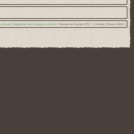
u forum
•
Supprimer les cookies du forum
•
Heures au format UTC + 1 heure [ Heure d’été ]