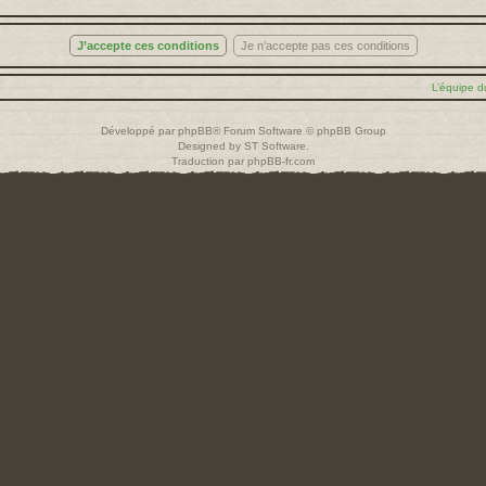
L’équipe d
Développé par
phpBB
® Forum Software © phpBB Group
Designed by
ST Software
.
Traduction par
phpBB-fr.com