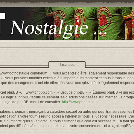
- Inscription
s://www.footnostalgie.com/forum »), vous acceptez d’être légalement responsable de
« ». Nous pouvons modifier celles-ci à n’importe quel moment et nous ferons tout pou
rs que des changements ont été effectués, vous acceptez d’être légalement responsa
logiciel phpBB », « www.phpbb.com », « Groupe phpBB », « Équipes phpBB ») qui est u
. Le logiciel phpBB facilite seulement les discussions basées sur Internet. Le gr
u sujet de phpBB, merci de consulter:
http://www.phpbb.com/
.
toire, choquant, menaçant, à caractère sexuel ou autre qui peut transgresser les l
ification à votre fournisseur d’accès à Internet si nous le jugeons nécessaire. L’
lle n’importe quel sujet lorsque nous estimons que cela est nécessaire. En tant qu
ient pas diffusées à une tierce partie sans votre consentement, ni « », ni phpBB 