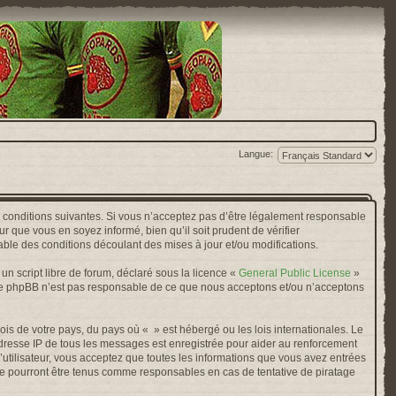
Langue:
s conditions suivantes. Si vous n’acceptez pas d’être légalement responsable
r que vous en soyez informé, bien qu’il soit prudent de vérifier
ble des conditions découlant des mises à jour et/ou modifications.
n script libre de forum, déclaré sous la licence «
General Public License
»
oupe phpBB n’est pas responsable de ce que nous acceptons et/ou n’acceptons
ois de votre pays, du pays où « » est hébergé ou les lois internationales. Le
adresse IP de tous les messages est enregistrée pour aider au renforcement
’utilisateur, vous acceptez que toutes les informations que vous avez entrées
ne pourront être tenus comme responsables en cas de tentative de piratage