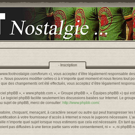
- Inscription
s://www.footnostalgie.com/forum »), vous acceptez d’être légalement responsable de
« ». Nous pouvons modifier celles-ci à n’importe quel moment et nous ferons tout pou
rs que des changements ont été effectués, vous acceptez d’être légalement responsa
logiciel phpBB », « www.phpbb.com », « Groupe phpBB », « Équipes phpBB ») qui est u
. Le logiciel phpBB facilite seulement les discussions basées sur Internet. Le gr
u sujet de phpBB, merci de consulter:
http://www.phpbb.com/
.
toire, choquant, menaçant, à caractère sexuel ou autre qui peut transgresser les l
ification à votre fournisseur d’accès à Internet si nous le jugeons nécessaire. L’
lle n’importe quel sujet lorsque nous estimons que cela est nécessaire. En tant qu
ient pas diffusées à une tierce partie sans votre consentement, ni « », ni phpBB 