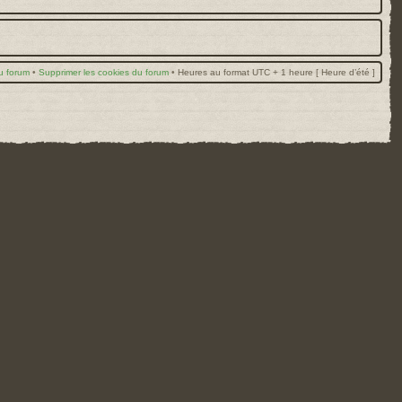
u forum
•
Supprimer les cookies du forum
•
Heures au format UTC + 1 heure [ Heure d’été ]