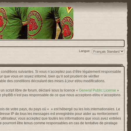
Langue:
s conditions suivantes. Si vous n’acceptez pas d’être légalement responsable
r que vous en soyez informé, bien qu’il soit prudent de vérifier
ble des conditions découlant des mises à jour et/ou modifications.
n script libre de forum, déclaré sous la licence «
General Public License
»
oupe phpBB n’est pas responsable de ce que nous acceptons et/ou n’acceptons
ois de votre pays, du pays où « » est hébergé ou les lois internationales. Le
adresse IP de tous les messages est enregistrée pour aider au renforcement
’utilisateur, vous acceptez que toutes les informations que vous avez entrées
ne pourront être tenus comme responsables en cas de tentative de piratage