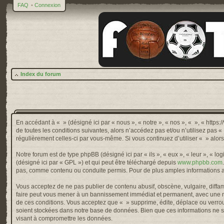
FAQ
•
Connexion
Index du forum
En accédant à « » (désigné ici par « nous », « notre », « nos », « », « http
de toutes les conditions suivantes, alors n’accédez pas et/ou n’utilisez pas 
régulièrement celles-ci par vous-même. Si vous continuez d’utiliser « » alo
Notre forum est de type phpBB (désigné ici par « ils », « eux », « leur », « 
(désigné ici par « GPL ») et qui peut être téléchargé depuis
www.phpbb.com
pas, comme contenu ou conduite permis. Pour de plus amples informations a
Vous acceptez de ne pas publier de contenu abusif, obscène, vulgaire, diffama
faire peut vous mener à un bannissement immédiat et permanent, avec une not
de ces conditions. Vous acceptez que « » supprime, édite, déplace ou verroui
soient stockées dans notre base de données. Bien que ces informations ne so
visant à compromettre les données.