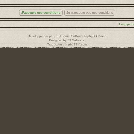
L’équipe d
Développé par
phpBB
® Forum Software © phpBB Group
Designed by
ST Software
.
Traduction par
phpBB-fr.com