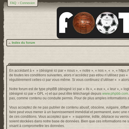
FAQ
•
Connexion
Index du forum
En accédant à « » (désigné ici par « nous », « notre », « nos », « », « http
de toutes les conditions suivantes, alors n’accédez pas et/ou n’utilisez pas 
régulièrement celles-ci par vous-même. Si vous continuez d’utiliser « » alo
Notre forum est de type phpBB (désigné ici par « ils », « eux », « leur », « 
(désigné ici par « GPL ») et qui peut être téléchargé depuis
www.phpbb.com
pas, comme contenu ou conduite permis. Pour de plus amples informations a
Vous acceptez de ne pas publier de contenu abusif, obscène, vulgaire, diffama
faire peut vous mener à un bannissement immédiat et permanent, avec une not
de ces conditions. Vous acceptez que « » supprime, édite, déplace ou verroui
soient stockées dans notre base de données. Bien que ces informations ne so
visant à compromettre les données.