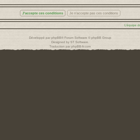
L’équipe d
Développé par
phpBB
® Forum Software © phpBB Group
Designed by
ST Software
.
Traduction par
phpBB-fr.com