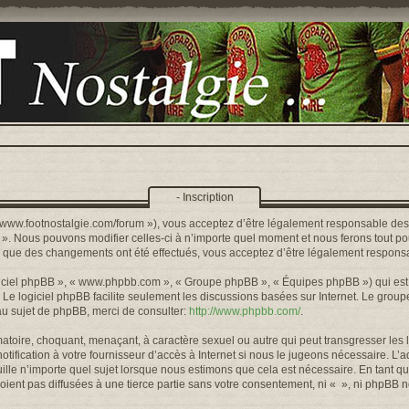
- Inscription
s://www.footnostalgie.com/forum »), vous acceptez d’être légalement responsable de
« ». Nous pouvons modifier celles-ci à n’importe quel moment et nous ferons tout pou
rs que des changements ont été effectués, vous acceptez d’être légalement responsa
logiciel phpBB », « www.phpbb.com », « Groupe phpBB », « Équipes phpBB ») qui est u
. Le logiciel phpBB facilite seulement les discussions basées sur Internet. Le gr
u sujet de phpBB, merci de consulter:
http://www.phpbb.com/
.
toire, choquant, menaçant, à caractère sexuel ou autre qui peut transgresser les l
ification à votre fournisseur d’accès à Internet si nous le jugeons nécessaire. L’
lle n’importe quel sujet lorsque nous estimons que cela est nécessaire. En tant qu
ient pas diffusées à une tierce partie sans votre consentement, ni « », ni phpBB 