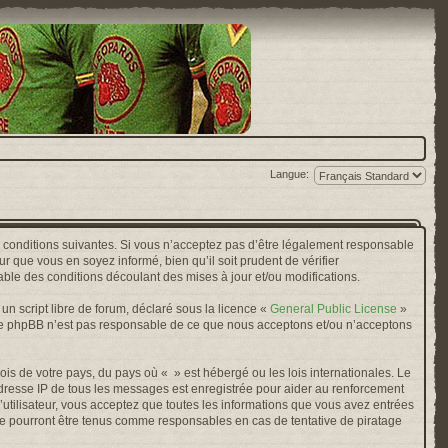
Langue:
s conditions suivantes. Si vous n’acceptez pas d’être légalement responsable
r que vous en soyez informé, bien qu’il soit prudent de vérifier
ble des conditions découlant des mises à jour et/ou modifications.
n script libre de forum, déclaré sous la licence «
General Public License
»
oupe phpBB n’est pas responsable de ce que nous acceptons et/ou n’acceptons
ois de votre pays, du pays où « » est hébergé ou les lois internationales. Le
adresse IP de tous les messages est enregistrée pour aider au renforcement
’utilisateur, vous acceptez que toutes les informations que vous avez entrées
ne pourront être tenus comme responsables en cas de tentative de piratage