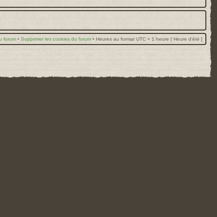
u forum
•
Supprimer les cookies du forum
•
Heures au format UTC + 1 heure [ Heure d’été ]