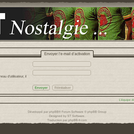
Envoyer l’e-mail d’activation
u d’utilisateur, il
L’équipe d
Développé par
phpBB
® Forum Software © phpBB Group
Designed by
ST Software
.
Traduction par
phpBB-fr.com