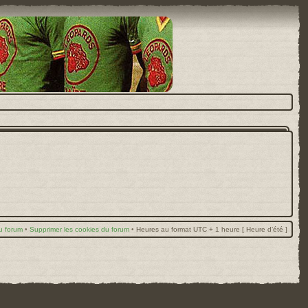
u forum
•
Supprimer les cookies du forum
•
Heures au format UTC + 1 heure [ Heure d’été ]