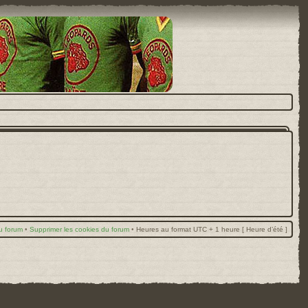
u forum
•
Supprimer les cookies du forum
•
Heures au format UTC + 1 heure [ Heure d’été ]