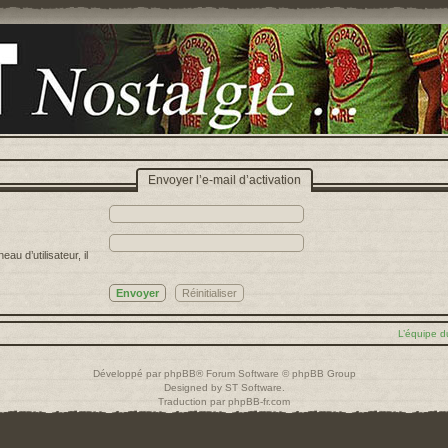
Envoyer l’e-mail d’activation
u d’utilisateur, il
L’équipe d
Développé par
phpBB
® Forum Software © phpBB Group
Designed by
ST Software
.
Traduction par
phpBB-fr.com