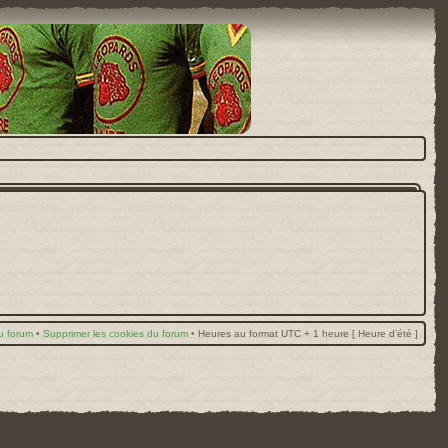
u forum
•
Supprimer les cookies du forum
•
Heures au format UTC + 1 heure [ Heure d’été ]