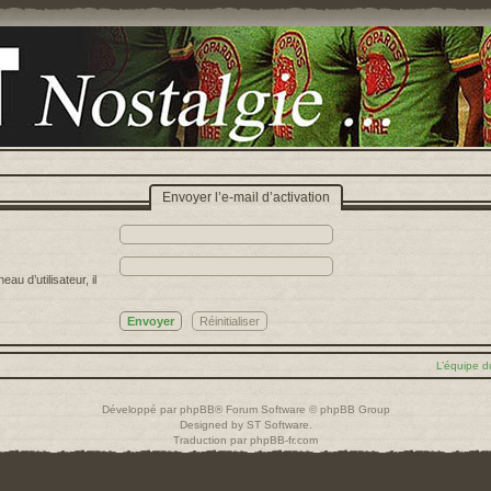
Envoyer l’e-mail d’activation
u d’utilisateur, il
L’équipe d
Développé par
phpBB
® Forum Software © phpBB Group
Designed by
ST Software
.
Traduction par
phpBB-fr.com