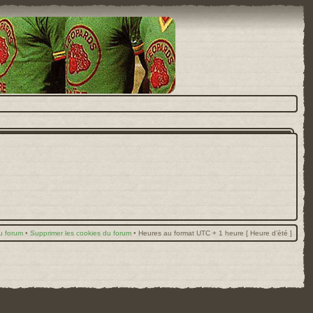
u forum
•
Supprimer les cookies du forum
•
Heures au format UTC + 1 heure [ Heure d’été ]