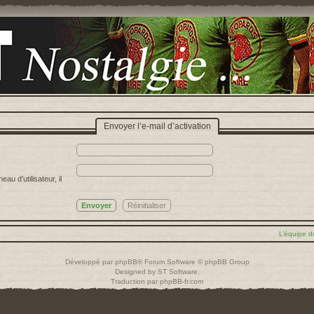
Envoyer l’e-mail d’activation
u d’utilisateur, il
L’équipe d
Développé par
phpBB
® Forum Software © phpBB Group
Designed by
ST Software
.
Traduction par
phpBB-fr.com