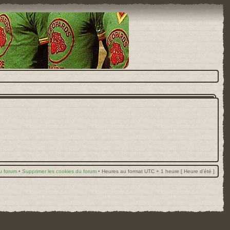
u forum
•
Supprimer les cookies du forum
•
Heures au format UTC + 1 heure [ Heure d’été ]