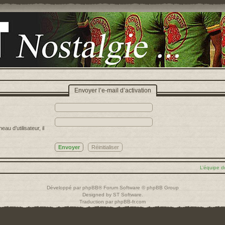
Envoyer l’e-mail d’activation
u d’utilisateur, il
L’équipe d
Développé par
phpBB
® Forum Software © phpBB Group
Designed by
ST Software
.
Traduction par
phpBB-fr.com