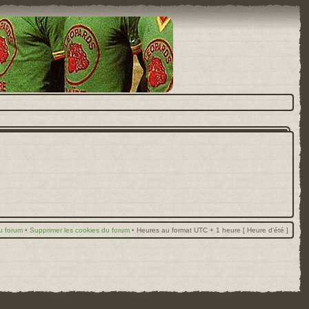
u forum
•
Supprimer les cookies du forum
•
Heures au format UTC + 1 heure [ Heure d’été ]