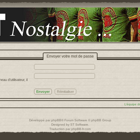
Envoyer votre mot de passe
u d’utilisateur, il
L’équipe d
Développé par
phpBB
® Forum Software © phpBB Group
Designed by
ST Software
.
Traduction par
phpBB-fr.com