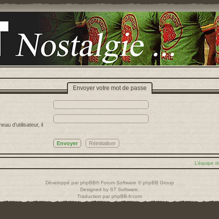
Envoyer votre mot de passe
u d’utilisateur, il
L’équipe d
Développé par
phpBB
® Forum Software © phpBB Group
Designed by
ST Software
.
Traduction par
phpBB-fr.com