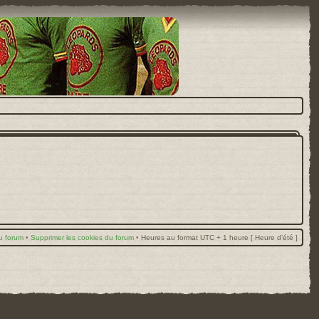
u forum
•
Supprimer les cookies du forum
•
Heures au format UTC + 1 heure [ Heure d’été ]