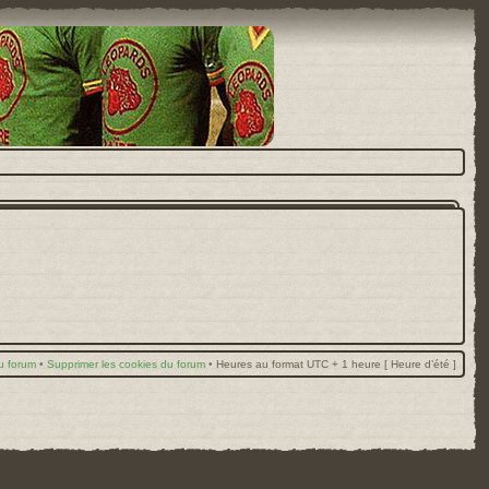
u forum
•
Supprimer les cookies du forum
•
Heures au format UTC + 1 heure [ Heure d’été ]