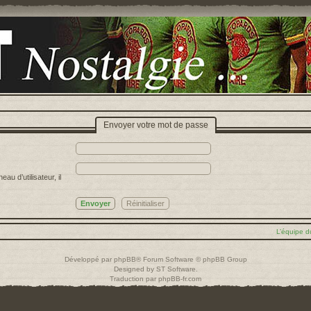
Envoyer votre mot de passe
u d’utilisateur, il
L’équipe d
Développé par
phpBB
® Forum Software © phpBB Group
Designed by
ST Software
.
Traduction par
phpBB-fr.com