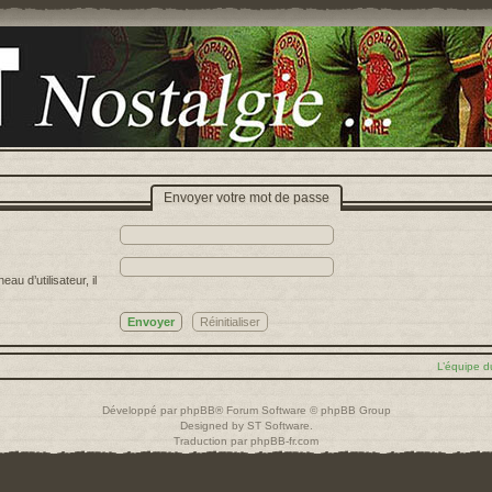
Envoyer votre mot de passe
u d’utilisateur, il
L’équipe d
Développé par
phpBB
® Forum Software © phpBB Group
Designed by
ST Software
.
Traduction par
phpBB-fr.com