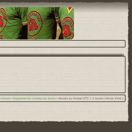
u forum
•
Supprimer les cookies du forum
•
Heures au format UTC + 1 heure [ Heure d’été ]