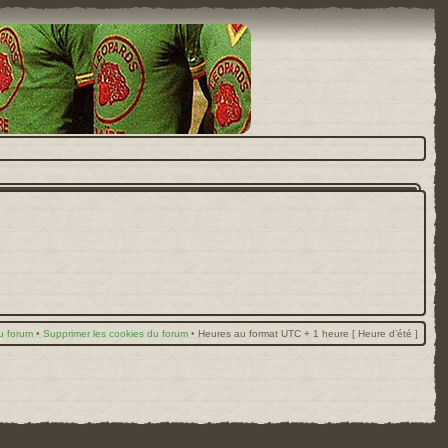
u forum
•
Supprimer les cookies du forum
•
Heures au format UTC + 1 heure [ Heure d’été ]