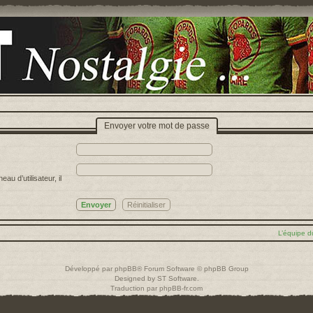
Envoyer votre mot de passe
u d’utilisateur, il
L’équipe d
Développé par
phpBB
® Forum Software © phpBB Group
Designed by
ST Software
.
Traduction par
phpBB-fr.com