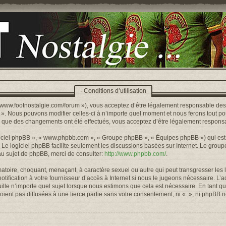
- Conditions d’utilisation
s://www.footnostalgie.com/forum »), vous acceptez d’être légalement responsable de
« ». Nous pouvons modifier celles-ci à n’importe quel moment et nous ferons tout pou
rs que des changements ont été effectués, vous acceptez d’être légalement responsa
logiciel phpBB », « www.phpbb.com », « Groupe phpBB », « Équipes phpBB ») qui est u
. Le logiciel phpBB facilite seulement les discussions basées sur Internet. Le gr
u sujet de phpBB, merci de consulter:
http://www.phpbb.com/
.
toire, choquant, menaçant, à caractère sexuel ou autre qui peut transgresser les l
ification à votre fournisseur d’accès à Internet si nous le jugeons nécessaire. L’
lle n’importe quel sujet lorsque nous estimons que cela est nécessaire. En tant qu
ient pas diffusées à une tierce partie sans votre consentement, ni « », ni phpBB 