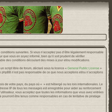
s conditions suivantes. Si vous n’acceptez pas d’être légalement responsable
r que vous en soyez informé, bien qu’il soit prudent de vérifier
ble des conditions découlant des mises à jour et/ou modifications.
n script libre de forum, déclaré sous la licence «
General Public License
»
oupe phpBB n’est pas responsable de ce que nous acceptons et/ou n’acceptons
ois de votre pays, du pays où « » est hébergé ou les lois internationales. Le
adresse IP de tous les messages est enregistrée pour aider au renforcement
’utilisateur, vous acceptez que toutes les informations que vous avez entrées
ne pourront être tenus comme responsables en cas de tentative de piratage