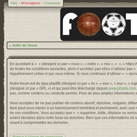
FAQ
•
M’enregistrer
•
Connexion
Index du forum
En accédant à « » (désigné ici par « nous », « notre », « nos », « », « http
de toutes les conditions suivantes, alors n’accédez pas et/ou n’utilisez pas 
régulièrement celles-ci par vous-même. Si vous continuez d’utiliser « » alo
Notre forum est de type phpBB (désigné ici par « ils », « eux », « leur », « 
(désigné ici par « GPL ») et qui peut être téléchargé depuis
www.phpbb.com
pas, comme contenu ou conduite permis. Pour de plus amples informations a
Vous acceptez de ne pas publier de contenu abusif, obscène, vulgaire, diffama
faire peut vous mener à un bannissement immédiat et permanent, avec une not
de ces conditions. Vous acceptez que « » supprime, édite, déplace ou verroui
soient stockées dans notre base de données. Bien que ces informations ne so
visant à compromettre les données.