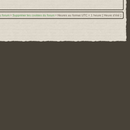
u forum
•
Supprimer les cookies du forum
•
Heures au format UTC + 1 heure [ Heure d’été ]