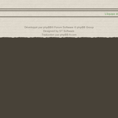
L’équipe d
Développé par
phpBB
® Forum Software © phpBB Group
Designed by
ST Software
.
Traduction par
phpBB-fr.com