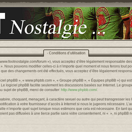
- Conditions d’utilisation
s://www.footnostalgie.com/forum »), vous acceptez d’être légalement responsable de
« ». Nous pouvons modifier celles-ci à n’importe quel moment et nous ferons tout pou
rs que des changements ont été effectués, vous acceptez d’être légalement responsa
logiciel phpBB », « www.phpbb.com », « Groupe phpBB », « Équipes phpBB ») qui est u
. Le logiciel phpBB facilite seulement les discussions basées sur Internet. Le gr
u sujet de phpBB, merci de consulter:
http://www.phpbb.com/
.
toire, choquant, menaçant, à caractère sexuel ou autre qui peut transgresser les l
ification à votre fournisseur d’accès à Internet si nous le jugeons nécessaire. L’
lle n’importe quel sujet lorsque nous estimons que cela est nécessaire. En tant qu
ient pas diffusées à une tierce partie sans votre consentement, ni « », ni phpBB 