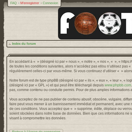
FAQ
•
M’enregistrer
•
Connexion
Index du forum
En accédant à « » (désigné ici par « nous », « notre », « nos », « », « http
de toutes les conditions suivantes, alors n’accédez pas et/ou n’utilisez pas 
régulièrement celles-ci par vous-même. Si vous continuez d’utiliser « » alo
Notre forum est de type phpBB (désigné ici par « ils », « eux », « leur », « 
(désigné ici par « GPL ») et qui peut être téléchargé depuis
www.phpbb.com
pas, comme contenu ou conduite permis. Pour de plus amples informations a
Vous acceptez de ne pas publier de contenu abusif, obscène, vulgaire, diffama
faire peut vous mener à un bannissement immédiat et permanent, avec une not
de ces conditions. Vous acceptez que « » supprime, édite, déplace ou verroui
soient stockées dans notre base de données. Bien que ces informations ne so
visant à compromettre les données.