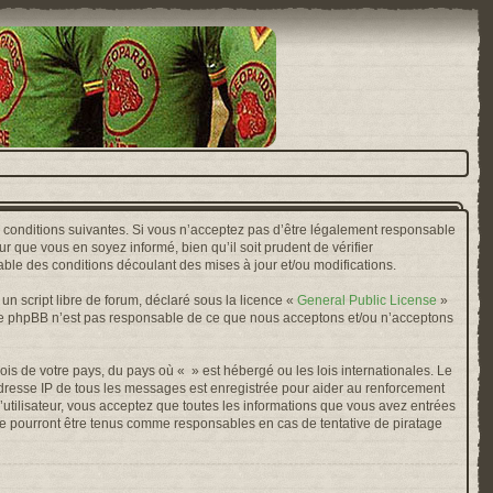
s conditions suivantes. Si vous n’acceptez pas d’être légalement responsable
r que vous en soyez informé, bien qu’il soit prudent de vérifier
ble des conditions découlant des mises à jour et/ou modifications.
n script libre de forum, déclaré sous la licence «
General Public License
»
oupe phpBB n’est pas responsable de ce que nous acceptons et/ou n’acceptons
ois de votre pays, du pays où « » est hébergé ou les lois internationales. Le
adresse IP de tous les messages est enregistrée pour aider au renforcement
’utilisateur, vous acceptez que toutes les informations que vous avez entrées
ne pourront être tenus comme responsables en cas de tentative de piratage