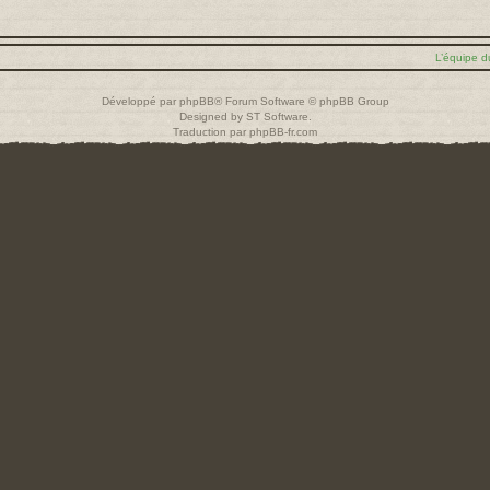
L’équipe d
Développé par
phpBB
® Forum Software © phpBB Group
Designed by
ST Software
.
Traduction par
phpBB-fr.com