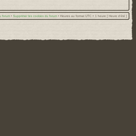
u forum
•
Supprimer les cookies du forum
•
Heures au format UTC + 1 heure [ Heure d’été ]