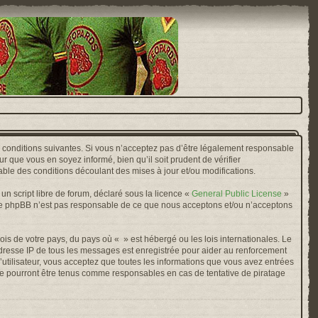
s conditions suivantes. Si vous n’acceptez pas d’être légalement responsable
r que vous en soyez informé, bien qu’il soit prudent de vérifier
ble des conditions découlant des mises à jour et/ou modifications.
n script libre de forum, déclaré sous la licence «
General Public License
»
oupe phpBB n’est pas responsable de ce que nous acceptons et/ou n’acceptons
ois de votre pays, du pays où « » est hébergé ou les lois internationales. Le
adresse IP de tous les messages est enregistrée pour aider au renforcement
’utilisateur, vous acceptez que toutes les informations que vous avez entrées
ne pourront être tenus comme responsables en cas de tentative de piratage