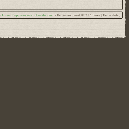
u forum
•
Supprimer les cookies du forum
•
Heures au format UTC + 1 heure [ Heure d’été ]