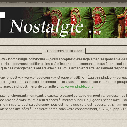
- Conditions d’utilisation
s://www.footnostalgie.com/forum »), vous acceptez d’être légalement responsable de
« ». Nous pouvons modifier celles-ci à n’importe quel moment et nous ferons tout pou
rs que des changements ont été effectués, vous acceptez d’être légalement responsa
logiciel phpBB », « www.phpbb.com », « Groupe phpBB », « Équipes phpBB ») qui est u
. Le logiciel phpBB facilite seulement les discussions basées sur Internet. Le gr
u sujet de phpBB, merci de consulter:
http://www.phpbb.com/
.
toire, choquant, menaçant, à caractère sexuel ou autre qui peut transgresser les l
ification à votre fournisseur d’accès à Internet si nous le jugeons nécessaire. L’
lle n’importe quel sujet lorsque nous estimons que cela est nécessaire. En tant qu
ient pas diffusées à une tierce partie sans votre consentement, ni « », ni phpBB 