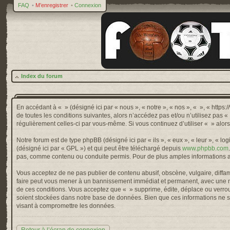
FAQ
•
M’enregistrer
•
Connexion
Index du forum
En accédant à « » (désigné ici par « nous », « notre », « nos », « », « http
de toutes les conditions suivantes, alors n’accédez pas et/ou n’utilisez pas 
régulièrement celles-ci par vous-même. Si vous continuez d’utiliser « » alo
Notre forum est de type phpBB (désigné ici par « ils », « eux », « leur », « 
(désigné ici par « GPL ») et qui peut être téléchargé depuis
www.phpbb.com
pas, comme contenu ou conduite permis. Pour de plus amples informations a
Vous acceptez de ne pas publier de contenu abusif, obscène, vulgaire, diffama
faire peut vous mener à un bannissement immédiat et permanent, avec une not
de ces conditions. Vous acceptez que « » supprime, édite, déplace ou verroui
soient stockées dans notre base de données. Bien que ces informations ne so
visant à compromettre les données.