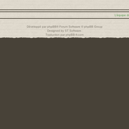
L’équipe d
Développé par
phpBB
® Forum Software © phpBB Group
Designed by
ST Software
.
Traduction par
phpBB-fr.com