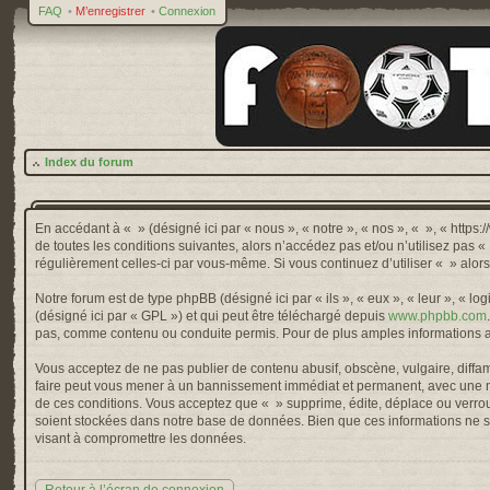
FAQ
•
M’enregistrer
•
Connexion
Index du forum
En accédant à « » (désigné ici par « nous », « notre », « nos », « », « http
de toutes les conditions suivantes, alors n’accédez pas et/ou n’utilisez pas 
régulièrement celles-ci par vous-même. Si vous continuez d’utiliser « » alo
Notre forum est de type phpBB (désigné ici par « ils », « eux », « leur », « 
(désigné ici par « GPL ») et qui peut être téléchargé depuis
www.phpbb.com
pas, comme contenu ou conduite permis. Pour de plus amples informations a
Vous acceptez de ne pas publier de contenu abusif, obscène, vulgaire, diffama
faire peut vous mener à un bannissement immédiat et permanent, avec une not
de ces conditions. Vous acceptez que « » supprime, édite, déplace ou verroui
soient stockées dans notre base de données. Bien que ces informations ne so
visant à compromettre les données.