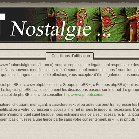
- Conditions d’utilisation
s://www.footnostalgie.com/forum »), vous acceptez d’être légalement responsable de
« ». Nous pouvons modifier celles-ci à n’importe quel moment et nous ferons tout pou
rs que des changements ont été effectués, vous acceptez d’être légalement responsa
logiciel phpBB », « www.phpbb.com », « Groupe phpBB », « Équipes phpBB ») qui est u
. Le logiciel phpBB facilite seulement les discussions basées sur Internet. Le gr
u sujet de phpBB, merci de consulter:
http://www.phpbb.com/
.
toire, choquant, menaçant, à caractère sexuel ou autre qui peut transgresser les l
ification à votre fournisseur d’accès à Internet si nous le jugeons nécessaire. L’
lle n’importe quel sujet lorsque nous estimons que cela est nécessaire. En tant qu
ient pas diffusées à une tierce partie sans votre consentement, ni « », ni phpBB 