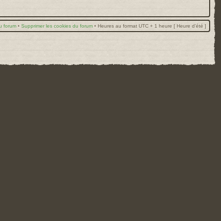
u forum
•
Supprimer les cookies du forum
•
Heures au format UTC + 1 heure [ Heure d’été ]