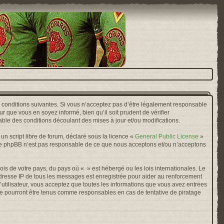
s conditions suivantes. Si vous n’acceptez pas d’être légalement responsable
r que vous en soyez informé, bien qu’il soit prudent de vérifier
ble des conditions découlant des mises à jour et/ou modifications.
n script libre de forum, déclaré sous la licence «
General Public License
»
oupe phpBB n’est pas responsable de ce que nous acceptons et/ou n’acceptons
ois de votre pays, du pays où « » est hébergé ou les lois internationales. Le
adresse IP de tous les messages est enregistrée pour aider au renforcement
’utilisateur, vous acceptez que toutes les informations que vous avez entrées
ne pourront être tenus comme responsables en cas de tentative de piratage