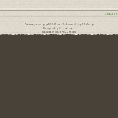
L’équipe d
Développé par
phpBB
® Forum Software © phpBB Group
Designed by
ST Software
.
Traduction par
phpBB-fr.com