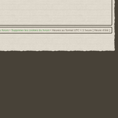
u forum
•
Supprimer les cookies du forum
•
Heures au format UTC + 1 heure [ Heure d’été ]