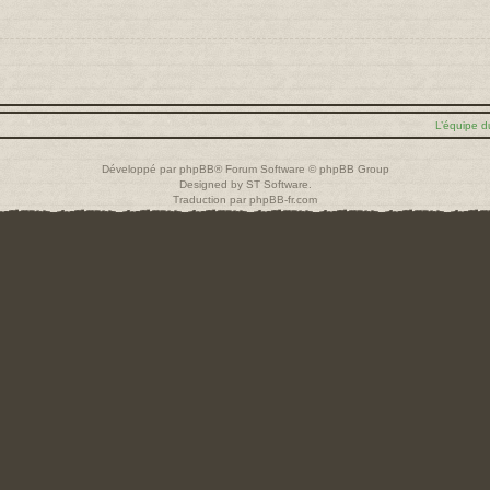
L’équipe d
Développé par
phpBB
® Forum Software © phpBB Group
Designed by
ST Software
.
Traduction par
phpBB-fr.com