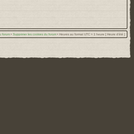
u forum
•
Supprimer les cookies du forum
•
Heures au format UTC + 1 heure [ Heure d’été ]