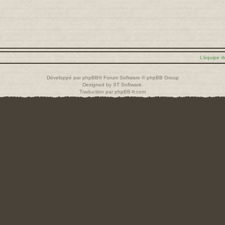
L’équipe d
Développé par
phpBB
® Forum Software © phpBB Group
Designed by
ST Software
.
Traduction par
phpBB-fr.com