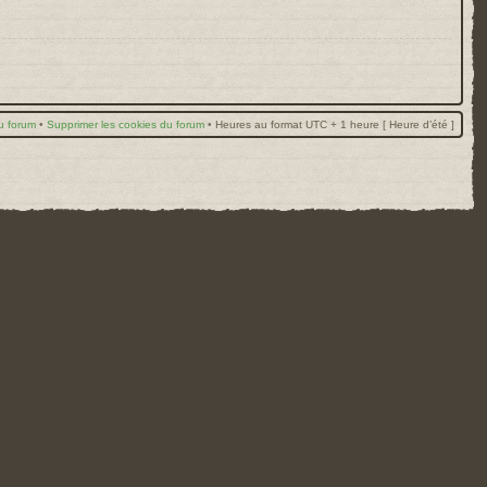
u forum
•
Supprimer les cookies du forum
•
Heures au format UTC + 1 heure [ Heure d’été ]