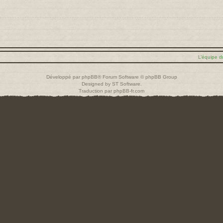
L’équipe d
Développé par
phpBB
® Forum Software © phpBB Group
Designed by
ST Software
.
Traduction par
phpBB-fr.com